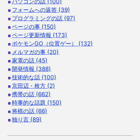
パソコンの話 (100)
フォームへの返答 (39)
プログラミングの話 (97)
ページの事 (150)
ページ更新情報 (173)
ポケモンGO（位置ゲー） (132)
メルマガの事 (20)
家電の話 (45)
開発情報 (388)
技術的な話 (100)
京田辺・枚方 (2)
携帯の話 (662)
時事的な話題 (150)
将棋の話 (66)
独り言 (89)