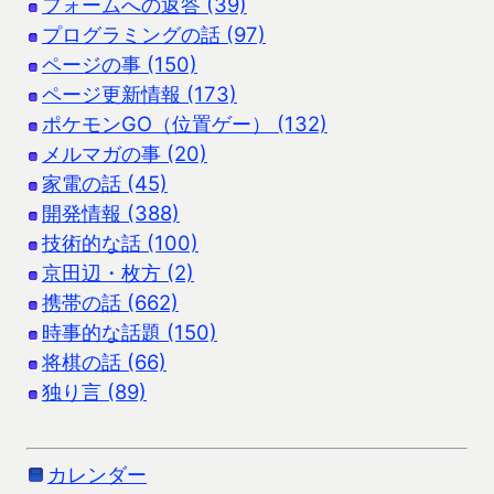
フォームへの返答 (39)
プログラミングの話 (97)
ページの事 (150)
ページ更新情報 (173)
ポケモンGO（位置ゲー） (132)
メルマガの事 (20)
家電の話 (45)
開発情報 (388)
技術的な話 (100)
京田辺・枚方 (2)
携帯の話 (662)
時事的な話題 (150)
将棋の話 (66)
独り言 (89)
カレンダー