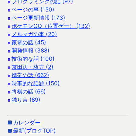
プログラミングの話 (97)
ページの事 (150)
ページ更新情報 (173)
ポケモンGO（位置ゲー） (132)
メルマガの事 (20)
家電の話 (45)
開発情報 (388)
技術的な話 (100)
京田辺・枚方 (2)
携帯の話 (662)
時事的な話題 (150)
将棋の話 (66)
独り言 (89)
カレンダー
最新(ブログTOP)