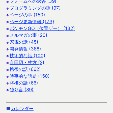
フォームへの返答 (39)
プログラミングの話 (97)
ページの事 (150)
ページ更新情報 (173)
ポケモンGO（位置ゲー） (132)
メルマガの事 (20)
家電の話 (45)
開発情報 (388)
技術的な話 (100)
京田辺・枚方 (2)
携帯の話 (662)
時事的な話題 (150)
将棋の話 (66)
独り言 (89)
カレンダー