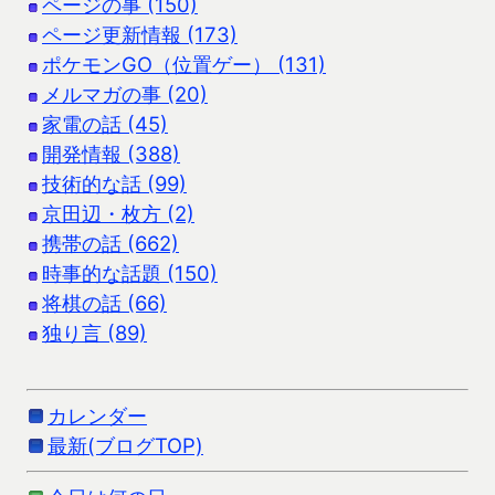
ページの事 (150)
ページ更新情報 (173)
ポケモンGO（位置ゲー） (131)
メルマガの事 (20)
家電の話 (45)
開発情報 (388)
技術的な話 (99)
京田辺・枚方 (2)
携帯の話 (662)
時事的な話題 (150)
将棋の話 (66)
独り言 (89)
カレンダー
最新(ブログTOP)