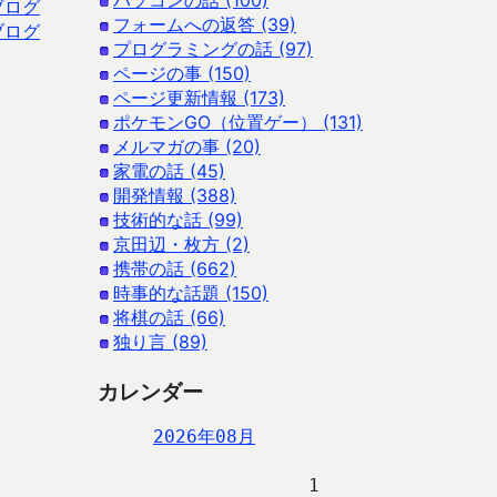
パソコンの話 (100)
ブログ
フォームへの返答 (39)
ブログ
プログラミングの話 (97)
ページの事 (150)
ページ更新情報 (173)
ポケモンGO（位置ゲー） (131)
メルマガの事 (20)
家電の話 (45)
開発情報 (388)
技術的な話 (99)
京田辺・枚方 (2)
携帯の話 (662)
時事的な話題 (150)
将棋の話 (66)
独り言 (89)
カレンダー
2026年08月
                   1