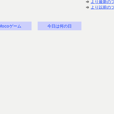
⇒
より最新の
⇒
より以前の
Mocoゲーム
今日は何の日