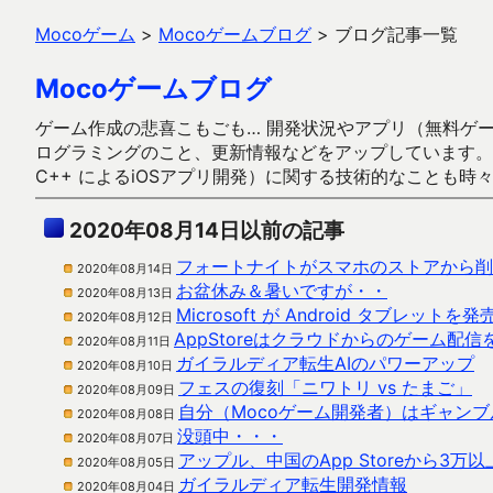
Mocoゲーム
>
Mocoゲームブログ
>
ブログ記事一覧
Mocoゲームブログ
ゲーム作成の悲喜こもごも… 開発状況やアプリ（無料ゲーム多
ログラミングのこと、更新情報などをアップしています。ガラケー時代
C++ によるiOSアプリ開発）に関する技術的なことも時
2020年08月14日以前の記事
フォートナイトがスマホのストアから削
2020年08月14日
お盆休み＆暑いですが・・
2020年08月13日
Microsoft が Android タブレットを発
2020年08月12日
AppStoreはクラウドからのゲーム配
2020年08月11日
ガイラルディア転生AIのパワーアップ
2020年08月10日
フェスの復刻「ニワトリ vs たまご」
2020年08月09日
自分（Mocoゲーム開発者）はギャン
2020年08月08日
没頭中・・・
2020年08月07日
アップル、中国のApp Storeから3
2020年08月05日
ガイラルディア転生開発情報
2020年08月04日