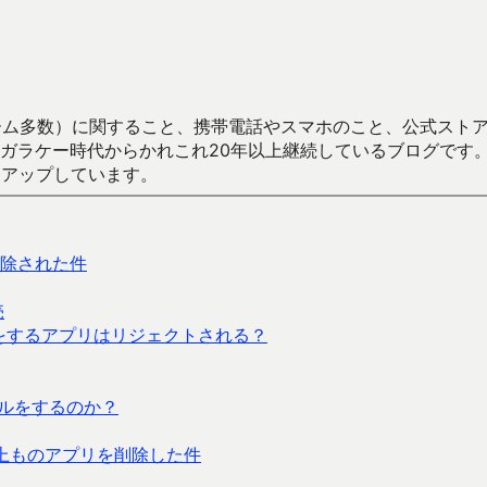
数）に関すること、携帯電話やスマホのこと、公式ストア（Google
からかれこれ20年以上継続しているブログです。Android（java
々アップしています。
除された件
売
信をするアプリはリジェクトされる？
ブルをするのか？
万以上ものアプリを削除した件