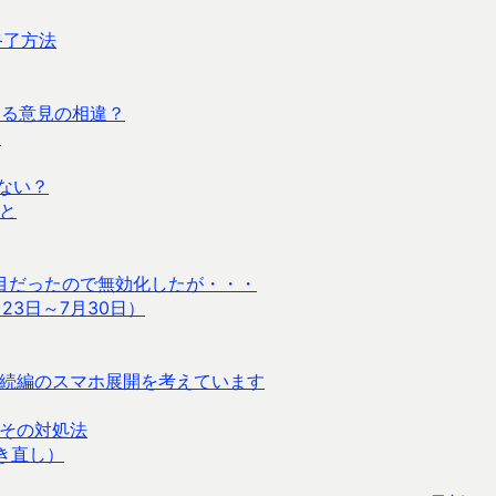
終了方法
する意見の相違？
較
はない？
こと
駄目だったので無効化したが・・・
23日～7月30日）
続編のスマホ展開を考えています
その対処法
書き直し）