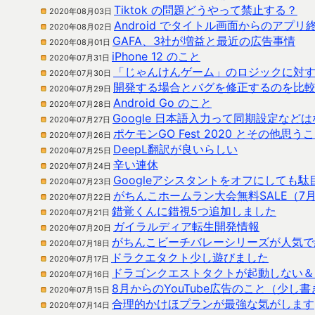
Tiktok の問題どうやって禁止する？
2020年08月03日
Android でタイトル画面からのアプリ
2020年08月02日
GAFA、3社が増益と最近の広告事情
2020年08月01日
iPhone 12 のこと
2020年07月31日
「じゃんけんゲーム」のロジックに対
2020年07月30日
開発する場合とバグを修正するのを比
2020年07月29日
Android Go のこと
2020年07月28日
Google 日本語入力って同期設定など
2020年07月27日
ポケモンGO Fest 2020 とその他思う
2020年07月26日
DeepL翻訳が良いらしい
2020年07月25日
辛い連休
2020年07月24日
Googleアシスタントをオフにしても
2020年07月23日
がちんこホームラン大会無料SALE（7月
2020年07月22日
錯覚くんに錯視5つ追加しました
2020年07月21日
ガイラルディア転生開発情報
2020年07月20日
がちんこビーチバレーシリーズが人気で
2020年07月18日
ドラクエタクト少し遊びました
2020年07月17日
ドラゴンクエストタクトが起動しない＆
2020年07月16日
8月からのYouTube広告のこと（少し
2020年07月15日
合理的かけほプランが最強な気がします
2020年07月14日