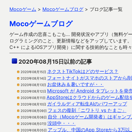
Mocoゲーム
>
Mocoゲームブログ
>
ブログ記事一覧
Mocoゲームブログ
ゲーム作成の悲喜こもごも… 開発状況やアプリ（無料ゲーム多
ログラミングのこと、更新情報などをアップしています。ガラケー時代
C++ によるiOSアプリ開発）に関する技術的なことも時
2020年08月15日以前の記事
ネクストTikTokはどのサービス？
2020年08月15日
フォートナイトがスマホのストアから削
2020年08月14日
お盆休み＆暑いですが・・
2020年08月13日
Microsoft が Android タブレットを発
2020年08月12日
AppStoreはクラウドからのゲーム配
2020年08月11日
ガイラルディア転生AIのパワーアップ
2020年08月10日
フェスの復刻「ニワトリ vs たまご」
2020年08月09日
自分（Mocoゲーム開発者）はギャン
2020年08月08日
没頭中・・・
2020年08月07日
アップル、中国のApp Storeから3
2020年08月05日