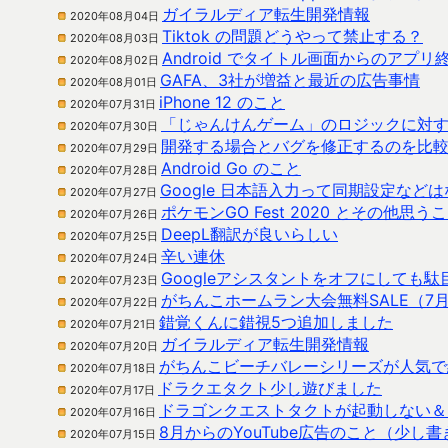
ガイラルディア転生開発情報
2020年08月04日
Tiktok の問題どうやって禁止する？
2020年08月03日
Android でタイトル画面からのアプリ
2020年08月02日
GAFA、3社が増益と最近の広告事情
2020年08月01日
iPhone 12 のこと
2020年07月31日
「じゃんけんゲーム」のロジックに対
2020年07月30日
開発する場合とバグを修正するのを比
2020年07月29日
Android Go のこと
2020年07月28日
Google 日本語入力って同期設定など
2020年07月27日
ポケモンGO Fest 2020 とその他思う
2020年07月26日
DeepL翻訳が良いらしい
2020年07月25日
辛い連休
2020年07月24日
Googleアシスタントをオフにしても
2020年07月23日
がちんこホームラン大会無料SALE（7月
2020年07月22日
錯覚くんに錯視5つ追加しました
2020年07月21日
ガイラルディア転生開発情報
2020年07月20日
がちんこビーチバレーシリーズが人気で
2020年07月18日
ドラクエタクト少し遊びました
2020年07月17日
ドラゴンクエストタクトが起動しない＆
2020年07月16日
8月からのYouTube広告のこと（少し
2020年07月15日