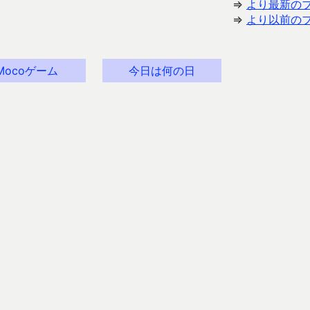
⇒
より最新の
⇒
より以前の
Mocoゲーム
今日は何の日