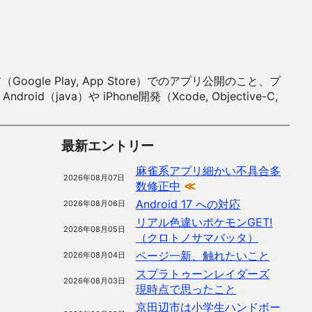
 Play, App Store）でのアプリ公開のこと、プ
）や iPhone開発（Xcode, Objective-C,
最新エントリー
麻雀系アプリ細かい不具合多
2026年08月07日
数修正中
≪
Android 17 への対応
2026年08月06日
リアル色違いポケモンGET!
2026年08月05日
（クロトノサマバッタ）
ページ一新、触れたいこと
2026年08月04日
スプラトゥーンレイダーズ
2026年08月03日
現時点で思ったこと
京田辺市は小学生ハンドボー