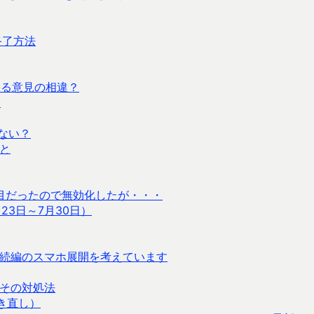
終了方法
する意見の相違？
較
はない？
こと
駄目だったので無効化したが・・・
23日～7月30日）
続編のスマホ展開を考えています
その対処法
書き直し）