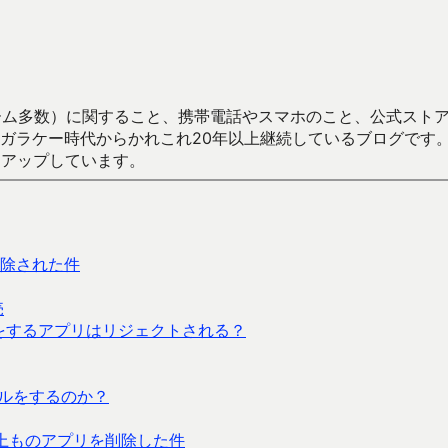
数）に関すること、携帯電話やスマホのこと、公式ストア（Google
からかれこれ20年以上継続しているブログです。Android（java
々アップしています。
除された件
売
信をするアプリはリジェクトされる？
ブルをするのか？
万以上ものアプリを削除した件