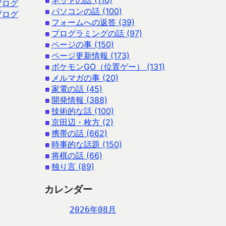
ネットの話 (110)
ブログ
パソコンの話 (100)
ブログ
フォームへの返答 (39)
プログラミングの話 (97)
ページの事 (150)
ページ更新情報 (173)
ポケモンGO（位置ゲー） (131)
メルマガの事 (20)
家電の話 (45)
開発情報 (388)
技術的な話 (100)
京田辺・枚方 (2)
携帯の話 (662)
時事的な話題 (150)
将棋の話 (66)
独り言 (89)
カレンダー
2026年08月