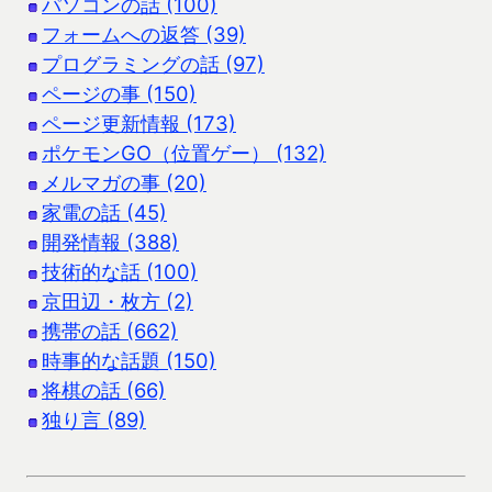
パソコンの話 (100)
フォームへの返答 (39)
プログラミングの話 (97)
ページの事 (150)
ページ更新情報 (173)
ポケモンGO（位置ゲー） (132)
メルマガの事 (20)
家電の話 (45)
開発情報 (388)
技術的な話 (100)
京田辺・枚方 (2)
携帯の話 (662)
時事的な話題 (150)
将棋の話 (66)
独り言 (89)