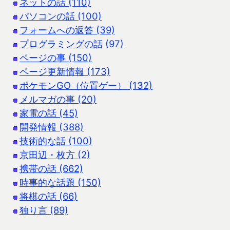
ネットの話 (110)
パソコンの話 (100)
フォームへの返答 (39)
プログラミングの話 (97)
ページの事 (150)
ページ更新情報 (173)
ポケモンGO（位置ゲー） (132)
メルマガの事 (20)
家電の話 (45)
開発情報 (388)
技術的な話 (100)
京田辺・枚方 (2)
携帯の話 (662)
時事的な話題 (150)
将棋の話 (66)
独り言 (89)