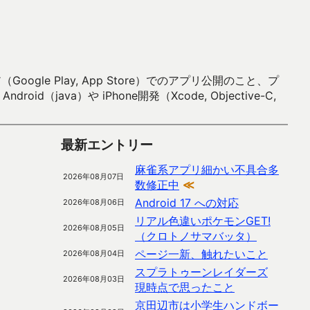
 Play, App Store）でのアプリ公開のこと、プ
）や iPhone開発（Xcode, Objective-C,
最新エントリー
麻雀系アプリ細かい不具合多
2026年08月07日
数修正中
≪
Android 17 への対応
2026年08月06日
リアル色違いポケモンGET!
2026年08月05日
（クロトノサマバッタ）
ページ一新、触れたいこと
2026年08月04日
スプラトゥーンレイダーズ
2026年08月03日
現時点で思ったこと
京田辺市は小学生ハンドボー