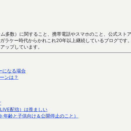
数）に関すること、携帯電話やスマホのこと、公式ストア（Google
からかれこれ20年以上継続しているブログです。Android（java
々アップしています。
ーになる場合
ゥーンは？
す
IVE配信）は羨ましい
ーゲット年齢と子供向け＆公開停止のこと）