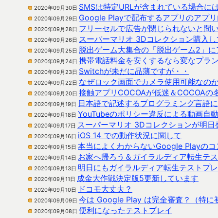
SMSは特定URLが含まれている場合
2020年09月30日
Google Playで配布するアプリのア
2020年09月29日
フリーセルで広告が閉じられないと問
2020年09月28日
スーパーマリオ 3Dコレクション購入
2020年09月26日
脱出ゲーム大集合の「脱出ゲーム2」に
2020年09月25日
携帯電話料金を安くするなら変なプラ
2020年09月24日
Switchが未だに品薄ですが・・
2020年09月23日
なぜロック画面でカメラ使用可能なの
2020年09月22日
接触アプリCOCOAが低迷＆COCOAの
2020年09月20日
日本語で記述するプログラミング言語に
2020年09月19日
YouTubeのポリシー違反による動画自
2020年09月18日
スーパーマリオ 3Dコレクションが明日
2020年09月17日
iOS 14 での動作状況に関して
2020年09月16日
本当によくわからないGoogle Pla
2020年09月15日
お家へ帰ろう＆ガイラルディア転生テス
2020年09月14日
明日にもガイラルディア転生テストプレ
2020年09月13日
成金大作戦決定版5更新しています
2020年09月11日
ドコモ大丈夫？
2020年09月10日
今は Google Play は完全審査？（
2020年09月09日
便利になったテストプレイ
2020年09月08日