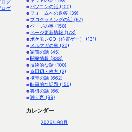
ネットの話 (110)
ブログ
パソコンの話 (100)
ブログ
フォームへの返答 (39)
プログラミングの話 (97)
ページの事 (150)
ページ更新情報 (173)
ポケモンGO（位置ゲー） (131)
メルマガの事 (20)
家電の話 (45)
開発情報 (388)
技術的な話 (100)
京田辺・枚方 (2)
携帯の話 (662)
時事的な話題 (150)
将棋の話 (66)
独り言 (89)
カレンダー
2026年08月