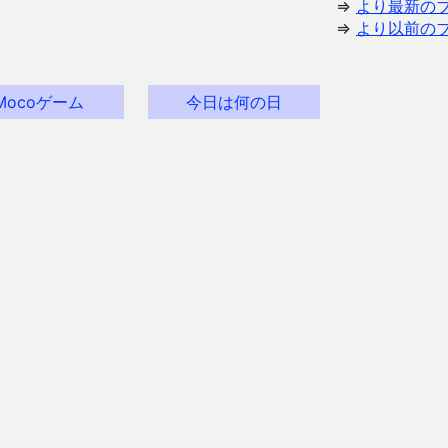
⇒
より最新の
⇒
より以前の
Mocoゲーム
今日は何の日