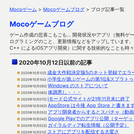
Mocoゲーム
>
Mocoゲームブログ
>
ブログ記事一覧
Mocoゲームブログ
ゲーム作成の悲喜こもごも… 開発状況やアプリ（無料ゲーム多
ログラミングのこと、更新情報などをアップしています。ガラケー時代
C++ によるiOSアプリ開発）に関する技術的なことも時
2020年10月12日以前の記事
成金大作戦決定版5のネット登録でエラ
2020年10月12日
小学生が遊ぶゲームの第1位&スプラト
2020年10月10日
Windows のストアについて
2020年10月09日
体調悪し・・・
2020年10月08日
iモード公式サイトが21年11月末に終了
2020年10月07日
AppStore は今後 App Store と書きま
2020年10月06日
アプリ開発者からするとスパチャ（動画L
2020年10月05日
Google Playでのアプリ公開（タ
2020年10月04日
ガイラルディア転生情報（公開予定）
2020年10月02日
ストアにアプリを配信する大変さ
2020年10月01日