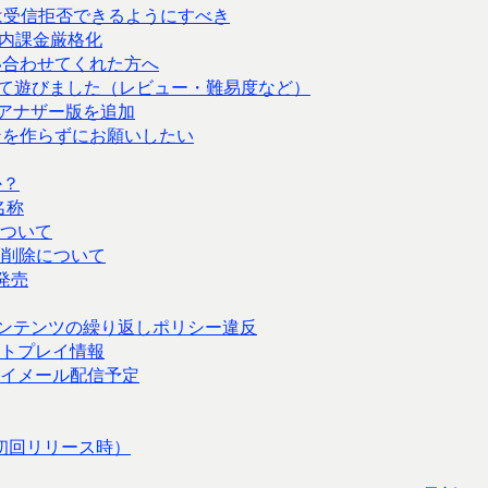
には受信拒否できるようにすべき
プリ内課金厳格化
い合わせてくれた方へ
して遊びました（レビュー・難易度など）
アナザー版を追加
ンを作らずにお願いしたい
か？
名称
ついて
動削除について
発売
yのコンテンツの繰り返しポリシー違反
トプレイ情報
イメール配信予定
特に初回リリース時）