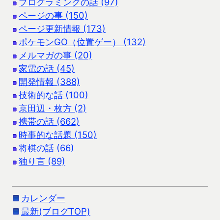
プログラミングの話 (97)
ページの事 (150)
ページ更新情報 (173)
ポケモンGO（位置ゲー） (132)
メルマガの事 (20)
家電の話 (45)
開発情報 (388)
技術的な話 (100)
京田辺・枚方 (2)
携帯の話 (662)
時事的な話題 (150)
将棋の話 (66)
独り言 (89)
カレンダー
最新(ブログTOP)