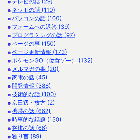
テレビの話 (29)
ネットの話 (110)
パソコンの話 (100)
フォームへの返答 (39)
プログラミングの話 (97)
ページの事 (150)
ページ更新情報 (173)
ポケモンGO（位置ゲー） (132)
メルマガの事 (20)
家電の話 (45)
開発情報 (388)
技術的な話 (100)
京田辺・枚方 (2)
携帯の話 (662)
時事的な話題 (150)
将棋の話 (66)
独り言 (89)