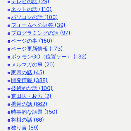
テレビの話 (29)
ネットの話 (110)
パソコンの話 (100)
フォームへの返答 (39)
プログラミングの話 (97)
ページの事 (150)
ページ更新情報 (173)
ポケモンGO（位置ゲー） (132)
メルマガの事 (20)
家電の話 (45)
開発情報 (388)
技術的な話 (100)
京田辺・枚方 (2)
携帯の話 (662)
時事的な話題 (150)
将棋の話 (66)
独り言 (89)