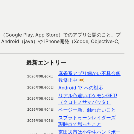
 Play, App Store）でのアプリ公開のこと、プ
）や iPhone開発（Xcode, Objective-C,
最新エントリー
麻雀系アプリ細かい不具合多
2026年08月07日
数修正中
≪
Android 17 への対応
2026年08月06日
リアル色違いポケモンGET!
2026年08月05日
（クロトノサマバッタ）
ページ一新、触れたいこと
2026年08月04日
スプラトゥーンレイダーズ
2026年08月03日
現時点で思ったこと
京田辺市は小学生ハンドボー