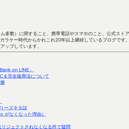
数）に関すること、携帯電話やスマホのこと、公式ストア（Google
からかれこれ20年以上継続しているブログです。Android（java
々アップしています。
k on LINE」
LC＆完全版商法について
優勝
）
リーズネタ話
omo がなくなった理由）
正の場合はリジェクトされなくなる件で疑問