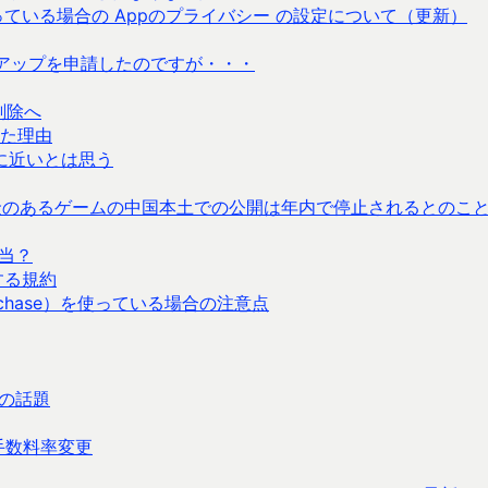
Mob を使っている場合の Appのプライバシー の設定について（更新）
ンアップを申請したのですが・・・
削除へ
た理由
常に近いとは思う
リ内課金のあるゲームの中国本土での公開は年内で停止されるとのこ
当？
する規約
urchase）を使っている場合の注意点
の話題
の手数料率変更