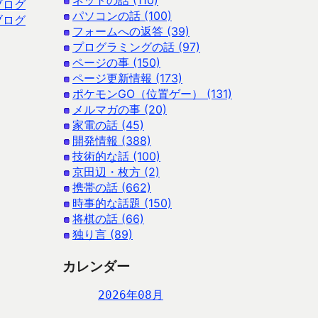
ネットの話 (110)
ブログ
パソコンの話 (100)
ブログ
フォームへの返答 (39)
プログラミングの話 (97)
ページの事 (150)
ページ更新情報 (173)
ポケモンGO（位置ゲー） (131)
メルマガの事 (20)
家電の話 (45)
開発情報 (388)
技術的な話 (100)
京田辺・枚方 (2)
携帯の話 (662)
時事的な話題 (150)
将棋の話 (66)
独り言 (89)
カレンダー
2026年08月