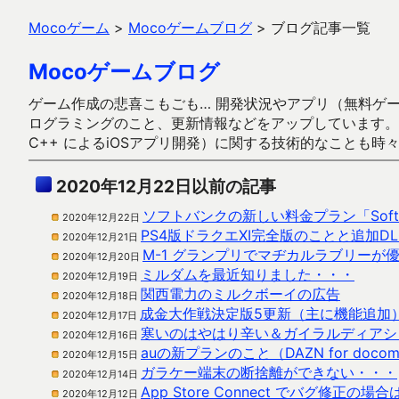
Mocoゲーム
>
Mocoゲームブログ
>
ブログ記事一覧
Mocoゲームブログ
ゲーム作成の悲喜こもごも… 開発状況やアプリ（無料ゲーム多
ログラミングのこと、更新情報などをアップしています。ガラケー時代
C++ によるiOSアプリ開発）に関する技術的なことも時
2020年12月22日以前の記事
ソフトバンクの新しい料金プラン「SoftBan
2020年12月22日
PS4版ドラクエXI完全版のことと追加D
2020年12月21日
M-1 グランプリでマヂカルラブリーが
2020年12月20日
ミルダムを最近知りました・・・
2020年12月19日
関西電力のミルクボーイの広告
2020年12月18日
成金大作戦決定版5更新（主に機能追加
2020年12月17日
寒いのはやはり辛い＆ガイラルディアシ
2020年12月16日
auの新プランのこと（DAZN for doc
2020年12月15日
ガラケー端末の断捨離ができない・・・
2020年12月14日
App Store Connect でバグ修
2020年12月12日