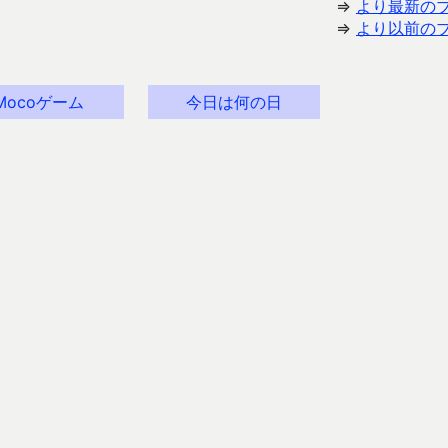
⇒
より最新の
⇒
より以前の
Mocoゲーム
今日は何の日