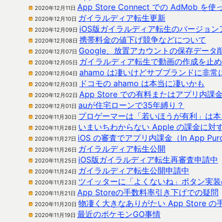
App Store Connect での Ad
2020年12月11日
ガイラルディア転生更新
2020年12月10日
iOS版ガイラルディア転生のバージョ
2020年12月09日
携帯料金の値下げ競争などについて
2020年12月08日
Google、放置アカウントの保存データ
2020年12月07日
ガイラルディア転生で動画の作成を止め
2020年12月05日
ahamo は凄いけどサブブランドに非
2020年12月04日
ドコモの ahamo は本当に凄いかも
2020年12月03日
App Store での有料またはアプ
2020年12月02日
auが住宅ローンで35年縛り？
2020年12月01日
プロゲーマーは「若いほうが有利」は本
2020年11月30日
いまいちわからない Apple の課金に対
2020年11月28日
iOS の審査でアプリ内課金（In App P
2020年11月27日
ガイラルディア転生公開
2020年11月26日
iOS版ガイラルディア転生再審査申請中
2020年11月25日
ガイラルディア転生公開申請中
2020年11月24日
ツイッターに「よくないね」ボタン実装
2020年11月23日
App Storeの手数料率引き下げでの疑問
2020年11月21日
物凄く大きなありがたい App Store 
2020年11月20日
最近のポケモンGO事情
2020年11月19日