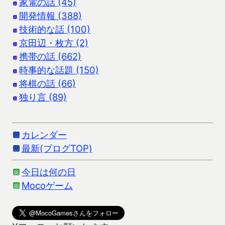
家電の話 (45)
開発情報 (388)
技術的な話 (100)
京田辺・枚方 (2)
携帯の話 (662)
時事的な話題 (150)
将棋の話 (66)
独り言 (89)
カレンダー
最新(ブログTOP)
今日は何の日
Mocoゲーム