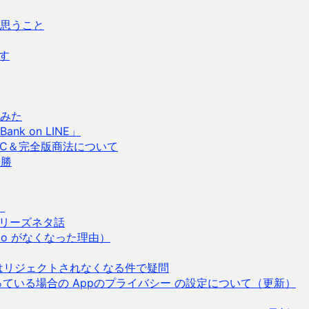
思うこと
す
みた
k on LINE」
LC＆完全版商法について
優勝
）
リーズネタ話
omo がなくなった理由）
正の場合はリジェクトされなくなる件で疑問
Mob を使っている場合の Appのプライバシー の設定について（更新）