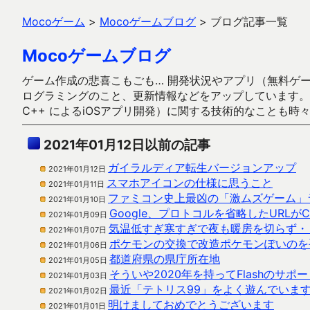
Mocoゲーム
>
Mocoゲームブログ
>
ブログ記事一覧
Mocoゲームブログ
ゲーム作成の悲喜こもごも… 開発状況やアプリ（無料ゲーム多
ログラミングのこと、更新情報などをアップしています。ガラケー時代
C++ によるiOSアプリ開発）に関する技術的なことも時
2021年01月12日以前の記事
ガイラルディア転生バージョンアップ
2021年01月12日
スマホアイコンの仕様に思うこと
2021年01月11日
ファミコン史上最凶の「激ムズゲーム」
2021年01月10日
Google、プロトコルを省略したURLが
2021年01月09日
気温低すぎ寒すぎで夜も暖房を切らず・
2021年01月07日
ポケモンの交換で改造ポケモンぽいのを
2021年01月06日
都道府県の県庁所在地
2021年01月05日
そういや2020年を持ってFlashのサポ
2021年01月03日
最近「テトリス99」をよく遊んでいま
2021年01月02日
明けましておめでとうございます
2021年01月01日