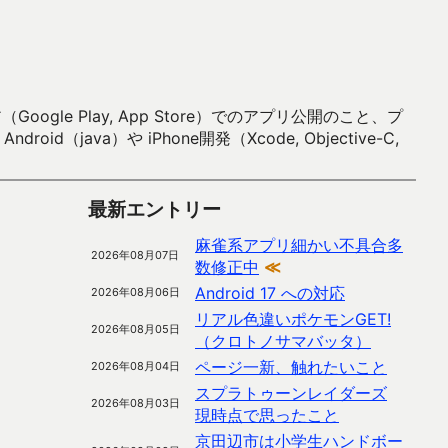
 Play, App Store）でのアプリ公開のこと、プ
）や iPhone開発（Xcode, Objective-C,
最新エントリー
麻雀系アプリ細かい不具合多
2026年08月07日
数修正中
≪
Android 17 への対応
2026年08月06日
リアル色違いポケモンGET!
2026年08月05日
（クロトノサマバッタ）
ページ一新、触れたいこと
2026年08月04日
スプラトゥーンレイダーズ
2026年08月03日
現時点で思ったこと
京田辺市は小学生ハンドボー