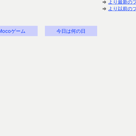
⇒
より最新の
⇒
より以前の
Mocoゲーム
今日は何の日