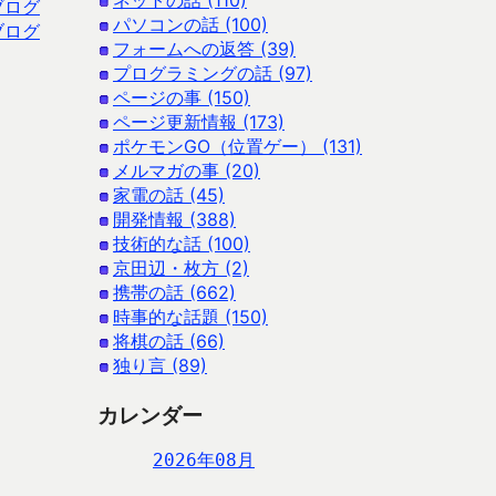
ネットの話 (110)
ブログ
パソコンの話 (100)
ブログ
フォームへの返答 (39)
プログラミングの話 (97)
ページの事 (150)
ページ更新情報 (173)
ポケモンGO（位置ゲー） (131)
メルマガの事 (20)
家電の話 (45)
開発情報 (388)
技術的な話 (100)
京田辺・枚方 (2)
携帯の話 (662)
時事的な話題 (150)
将棋の話 (66)
独り言 (89)
カレンダー
2026年08月