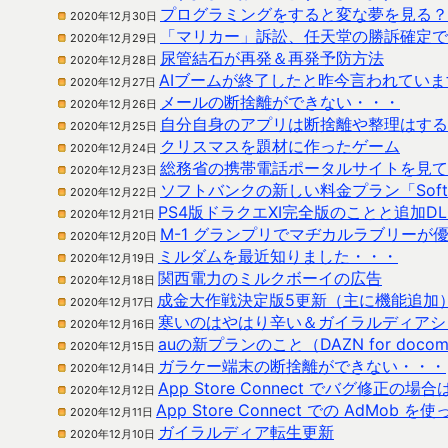
プログラミングをすると変な夢を見る？
2020年12月30日
「マリカー」訴訟、任天堂の勝訴確定で
2020年12月29日
尿管結石が再発＆再発予防方法
2020年12月28日
AIブームが終了したと昨今言われていま
2020年12月27日
メールの断捨離ができない・・・
2020年12月26日
自分自身のアプリは断捨離や整理はする
2020年12月25日
クリスマスを題材に作ったゲーム
2020年12月24日
総務省の携帯電話ポータルサイトを見て
2020年12月23日
ソフトバンクの新しい料金プラン「SoftBan
2020年12月22日
PS4版ドラクエXI完全版のことと追加D
2020年12月21日
M-1 グランプリでマヂカルラブリーが
2020年12月20日
ミルダムを最近知りました・・・
2020年12月19日
関西電力のミルクボーイの広告
2020年12月18日
成金大作戦決定版5更新（主に機能追加
2020年12月17日
寒いのはやはり辛い＆ガイラルディアシ
2020年12月16日
auの新プランのこと（DAZN for doc
2020年12月15日
ガラケー端末の断捨離ができない・・・
2020年12月14日
App Store Connect でバグ修
2020年12月12日
App Store Connect での Ad
2020年12月11日
ガイラルディア転生更新
2020年12月10日