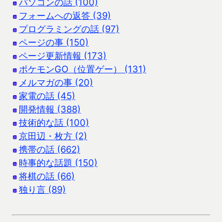
パソコンの話 (100)
フォームへの返答 (39)
プログラミングの話 (97)
ページの事 (150)
ページ更新情報 (173)
ポケモンGO（位置ゲー） (131)
メルマガの事 (20)
家電の話 (45)
開発情報 (388)
技術的な話 (100)
京田辺・枚方 (2)
携帯の話 (662)
時事的な話題 (150)
将棋の話 (66)
独り言 (89)