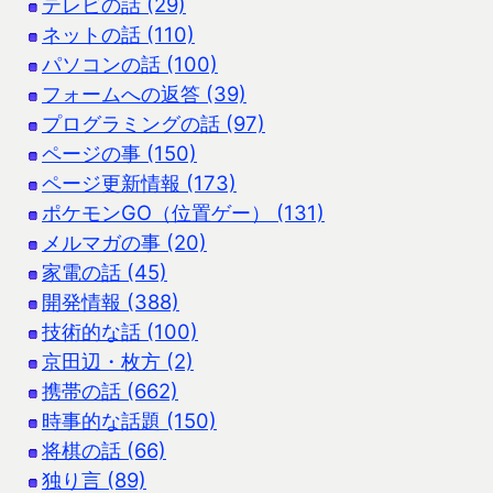
テレビの話 (29)
ネットの話 (110)
パソコンの話 (100)
フォームへの返答 (39)
プログラミングの話 (97)
ページの事 (150)
ページ更新情報 (173)
ポケモンGO（位置ゲー） (131)
メルマガの事 (20)
家電の話 (45)
開発情報 (388)
技術的な話 (100)
京田辺・枚方 (2)
携帯の話 (662)
時事的な話題 (150)
将棋の話 (66)
独り言 (89)