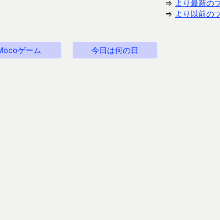
⇒
より最新の
⇒
より以前の
Mocoゲーム
今日は何の日