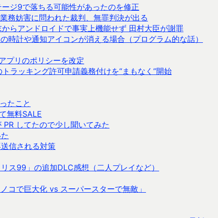
テージ9で落ちる可能性があったのを修正
業務妨害に問われた裁判、無罪判決が出る
末からアンドロイドで事実上機能せず 田村大臣が謝罪
スバーの時計や通知アイコンが消える場合（プログラム的な話）
ルアプリのポリシーを改定
リでのトラッキング許可申請義務付けを“まもなく”開始
思ったこと
無料SALE
プが PR してたので少し聞いてみた
いた
が再送信される対策
遊べる「テトリス99」の追加DLC感想（二人プレイなど）
ノコで巨大化 vs スーパースターで無敵」