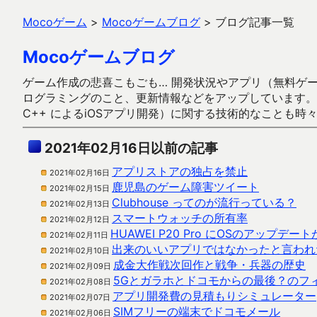
Mocoゲーム
>
Mocoゲームブログ
>
ブログ記事一覧
Mocoゲームブログ
ゲーム作成の悲喜こもごも… 開発状況やアプリ（無料ゲーム多
ログラミングのこと、更新情報などをアップしています。ガラケー時代
C++ によるiOSアプリ開発）に関する技術的なことも時
2021年02月16日以前の記事
アプリストアの独占を禁止
2021年02月16日
鹿児島のゲーム障害ツイート
2021年02月15日
Clubhouse ってのが流行っている？
2021年02月13日
スマートウォッチの所有率
2021年02月12日
HUAWEI P20 Pro にOSのアップ
2021年02月11日
出来のいいアプリではなかったと言われ
2021年02月10日
成金大作戦次回作と戦争・兵器の歴史
2021年02月09日
5Gとガラホとドコモからの最後？のフ
2021年02月08日
アプリ開発費の見積もりシミュレーター
2021年02月07日
SIMフリーの端末でドコモメール
2021年02月06日