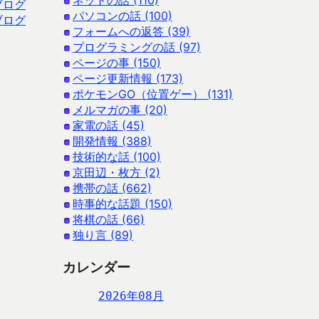
ネットの話 (110)
ブログ
パソコンの話 (100)
ブログ
フォームへの返答 (39)
プログラミングの話 (97)
ページの事 (150)
ページ更新情報 (173)
ポケモンGO（位置ゲー） (131)
メルマガの事 (20)
家電の話 (45)
開発情報 (388)
技術的な話 (100)
京田辺・枚方 (2)
携帯の話 (662)
時事的な話題 (150)
将棋の話 (66)
独り言 (89)
カレンダー
2026年08月