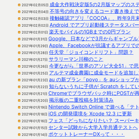
成金大作戦決定版5の2月版マップのス
2021年02月05日
不等号の向きを変えるコード書き換えで
2021年02月04日
接触確認アプリ『COCOA』、昨年9月
2021年02月03日
Android でアプリ起動後ステータ
2021年02月02日
楽天モバイルの1GBまでの0円プラン
2021年02月01日
Google、日本などで3月からギャンブ
2021年01月31日
Apple、Facebookが抗議するアプ
2021年01月29日
任天堂「ジョイコンドリフト」問題？
2021年01月28日
サラリーマン川柳のこと
2021年01月27日
今更ながら「世界のアソビ大全51」で
2021年01月26日
アルテマ成金農園に成金モードを追加して
2021年01月25日
au の新プラン「povo」を auショッ
2021年01月23日
知らないうちに子供が Scratch をして
2021年01月22日
Chromeでブラウザバック時にPOST
2021年01月21日
掲示板の二重投稿を対策済み
2021年01月20日
Nintendo Switch Online で
2021年01月19日
iOS の開発環境を Xcode 12.3 に更新
2021年01月18日
フェス「どっちになりたい？ スーパーキ
2021年01月16日
センター試験から大学入学共通テストへ
2021年01月15日
ポケットトレーナーDXって・・・
2021年01月14日