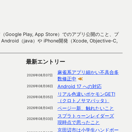
 Play, App Store）でのアプリ公開のこと、プ
）や iPhone開発（Xcode, Objective-C,
最新エントリー
麻雀系アプリ細かい不具合多
2026年08月07日
数修正中
≪
Android 17 への対応
2026年08月06日
リアル色違いポケモンGET!
2026年08月05日
（クロトノサマバッタ）
ページ一新、触れたいこと
2026年08月04日
スプラトゥーンレイダーズ
2026年08月03日
現時点で思ったこと
京田辺市は小学生ハンドボー