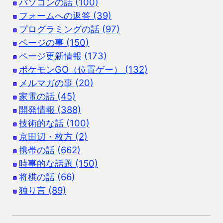
パソコンの話 (100)
フォームへの返答 (39)
プログラミングの話 (97)
ページの事 (150)
ページ更新情報 (173)
ポケモンGO（位置ゲー） (132)
メルマガの事 (20)
家電の話 (45)
開発情報 (388)
技術的な話 (100)
京田辺・枚方 (2)
携帯の話 (662)
時事的な話題 (150)
将棋の話 (66)
独り言 (89)