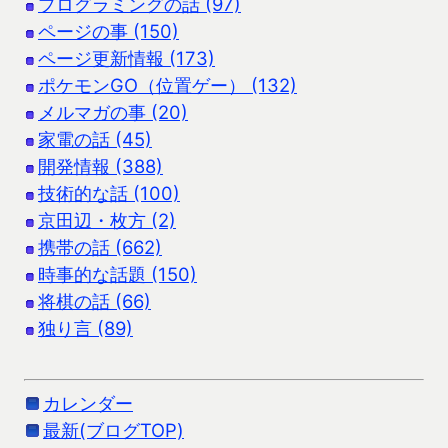
プログラミングの話 (97)
ページの事 (150)
ページ更新情報 (173)
ポケモンGO（位置ゲー） (132)
メルマガの事 (20)
家電の話 (45)
開発情報 (388)
技術的な話 (100)
京田辺・枚方 (2)
携帯の話 (662)
時事的な話題 (150)
将棋の話 (66)
独り言 (89)
カレンダー
最新(ブログTOP)