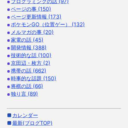
プログラミングの話 (97)
ページの事 (150)
ページ更新情報 (173)
ポケモンGO（位置ゲー） (132)
メルマガの事 (20)
家電の話 (45)
開発情報 (388)
技術的な話 (100)
京田辺・枚方 (2)
携帯の話 (662)
時事的な話題 (150)
将棋の話 (66)
独り言 (89)
カレンダー
最新(ブログTOP)