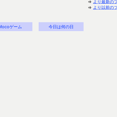
⇒
より最新の
⇒
より以前の
Mocoゲーム
今日は何の日