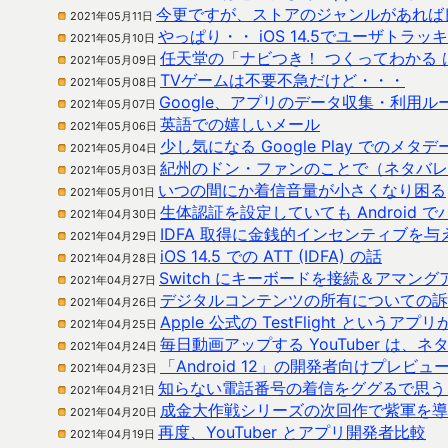
今更ですが、ストアのジャンルがあれば
2021年05月11日
やっぱり・・ iOS 14.5でユーザト
2021年05月10日
任天堂の「ナビつき！ つくってわかる
2021年05月09日
TVゲームは不要不急だけど・・・
2021年05月08日
Google、アプリのデータ収集・利用ル
2021年05月07日
英語での嬉しいメール
2021年05月06日
少し気になる Google Play でのメ
2021年05月04日
紀州のドン・ファンのことで（ネタバレ
2021年05月03日
いつの間にか着信音量が小さくなり困る
2021年05月01日
生体認証を設定していても Android
2021年04月30日
IDFA 取得に金銭的インセンティブを
2021年04月29日
iOS 14.5 での ATT (IDFA) の話
2021年04月28日
Switch にキーボードを接続＆アマン
2021年04月27日
デジタルコンテンツの所有についての訴
2021年04月26日
Apple 公式の TestFlight というア
2021年04月25日
毎日動画アップする YouTuber は
2021年04月24日
「Android 12」の開発者向けプレビ
2021年04月23日
知らない電話番号の着信をググるで思う
2021年04月21日
成金大作戦シリーズの次回作で紫軍を導
2021年04月20日
再度、YouTuber とアプリ開発者比較
2021年04月19日