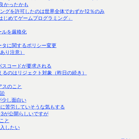
良かったかも
ラッキングを許可したのは世界全体でわずか12％のみ
 はじめてゲームプログラミング」
ールを厳格化
タデータに関するポリシー変更
あり注意）
 でパスコードが要求される
与えるのはリジェクト対象（昨日の続き）
グアスのこと
訟
プリが少し面白い
、ネタに苦労していそうな気もする
ュー3が公開らしいですが
こと
入したい