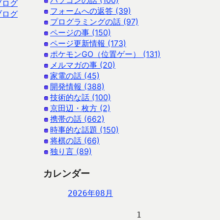
パソコンの話 (100)
ブログ
フォームへの返答 (39)
ブログ
プログラミングの話 (97)
ページの事 (150)
ページ更新情報 (173)
ポケモンGO（位置ゲー） (131)
メルマガの事 (20)
家電の話 (45)
開発情報 (388)
技術的な話 (100)
京田辺・枚方 (2)
携帯の話 (662)
時事的な話題 (150)
将棋の話 (66)
独り言 (89)
カレンダー
2026年08月
                   1