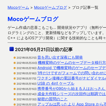
Mocoゲーム
>
Mocoゲームブログ
>
ブログ記事一覧
Mocoゲームブログ
ゲーム作成の悲喜こもごも… 開発状況やアプリ（無料ゲーム多
ログラミングのこと、更新情報などをアップしています。ガラケー時代
C++ によるiOSアプリ開発）に関する技術的なことも時
2021年05月21日以前の記事
昔を思い出す深夜にも開発
2021年05月21日
機種変時のゲームのセーブデータ移行方
2021年05月20日
Android で機種変時のゲームのセー
2021年05月19日
1件だけですがフォームでの問い合わせ
2021年05月18日
ワクチン接種の電話番号がナビダイヤル
2021年05月17日
USB の 4in1 ケーブル
2021年05月16日
携帯番号が090から始まる人はおっさん
2021年05月15日
成金大作戦シリーズの次回作は順調では
2021年05月14日
秘密の質問のこと
2021年05月13日
アップルは思ったより App Store
2021年05月12日