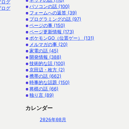
ネットの話 (110)
ブログ
パソコンの話 (100)
ブログ
フォームへの返答 (39)
プログラミングの話 (97)
ページの事 (150)
ページ更新情報 (173)
ポケモンGO（位置ゲー） (131)
メルマガの事 (20)
家電の話 (45)
開発情報 (388)
技術的な話 (100)
京田辺・枚方 (2)
携帯の話 (662)
時事的な話題 (150)
将棋の話 (66)
独り言 (89)
カレンダー
2026年08月