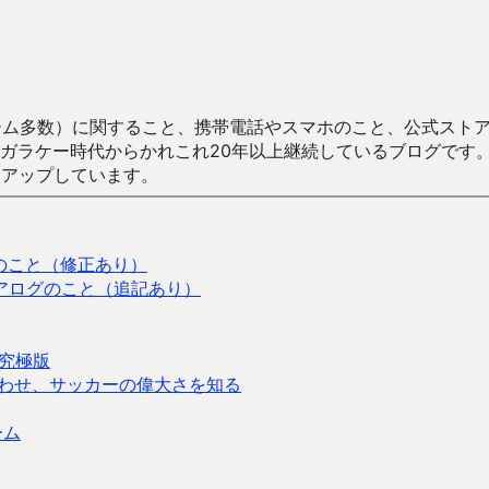
数）に関すること、携帯電話やスマホのこと、公式ストア（Google
からかれこれ20年以上継続しているブログです。Android（java
々アップしています。
すのこと（修正あり）
イアログのこと（追記あり）
究極版
わせ、サッカーの偉大さを知る
ーム