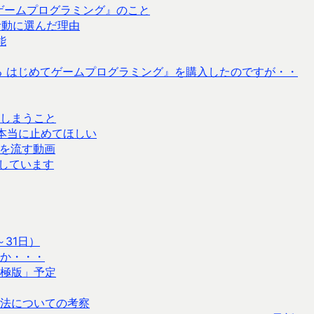
ゲームプログラミング』のこと
ブ活動に選んだ理由
能
る はじめてゲームプログラミング』を購入したのですが・・
しまうこと
るとか本当に止めてほしい
ンを流す動画
善しています
31日）
か・・・
極版」予定
法についての考察