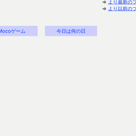
⇒
より最新の
⇒
より以前の
Mocoゲーム
今日は何の日