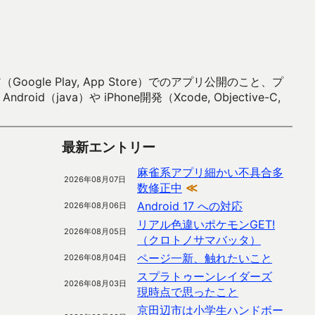
 Play, App Store）でのアプリ公開のこと、プ
）や iPhone開発（Xcode, Objective-C,
最新エントリー
麻雀系アプリ細かい不具合多
2026年08月07日
数修正中
≪
Android 17 への対応
2026年08月06日
リアル色違いポケモンGET!
2026年08月05日
（クロトノサマバッタ）
ページ一新、触れたいこと
2026年08月04日
スプラトゥーンレイダーズ
2026年08月03日
現時点で思ったこと
京田辺市は小学生ハンドボー