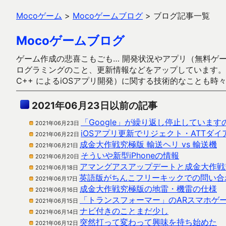
Mocoゲーム
>
Mocoゲームブログ
>
ブログ記事一覧
Mocoゲームブログ
ゲーム作成の悲喜こもごも… 開発状況やアプリ（無料ゲーム多
ログラミングのこと、更新情報などをアップしています。ガラケー時代
C++ によるiOSアプリ開発）に関する技術的なことも時
2021年06月23日以前の記事
「Google」が繰り返し停止していま
2021年06月23日
iOSアプリ更新でリジェクト・ATTダ
2021年06月22日
成金大作戦究極版 輸送ヘリ vs 輸送機
2021年06月21日
そういや新型iPhoneの情報
2021年06月20日
アマングアスアップデートと成金大作戦
2021年06月18日
英語版がちんこフリーキックでの問い合
2021年06月17日
成金大作戦究極版の地雷・機雷の仕様
2021年06月16日
「トランスフォーマー」のARスマホゲ
2021年06月15日
ナビ付きのことまだ少し
2021年06月14日
突然打って変わって興味を持ち始めた
2021年06月12日