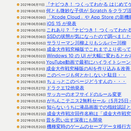
『ナビつき！ つくってわかる はじめて
2021年06月11日
何とも微妙な子供が Scratch をクラ
2021年06月10日
「Xcode Cloud」や App Store の新機
2021年06月09日
iOS 15 が発表
2021年06月08日
これあり？『ナビつき！ つくってわか
2021年06月07日
SSDの状態が気になったので調べました
2021年06月06日
サラリーマン川柳よりもシルバー川柳
2021年06月05日
成金大作戦究極版でこれまでより劣って
2021年06月04日
Windows 10 の UI が大幅に変わ
2021年06月02日
YouTube動画で最初にハイライトシー
2021年06月01日
成金大作戦究極版のAIを作り込み＆改
2021年05月31日
このページも何とかしないと駄目・・
2021年05月29日
ちょっとこのページどうすんの・・・
2021年05月28日
ドラクエ12他発表
2021年05月27日
サッカーのオフサイドのルール変更
2021年05月26日
がちんこテニス2無料セール（5月25日～
2021年05月25日
知らないうちに液晶画面での指紋認証と
2021年05月24日
成金大作戦次回作名称は「成金大作戦究
2021年05月23日
昔を思い出す深夜にも開発
2021年05月21日
機種変時のゲームのセーブデータ移行方
2021年05月20日