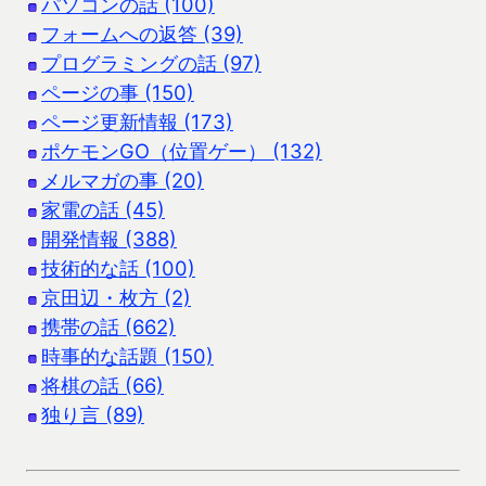
パソコンの話 (100)
フォームへの返答 (39)
プログラミングの話 (97)
ページの事 (150)
ページ更新情報 (173)
ポケモンGO（位置ゲー） (132)
メルマガの事 (20)
家電の話 (45)
開発情報 (388)
技術的な話 (100)
京田辺・枚方 (2)
携帯の話 (662)
時事的な話題 (150)
将棋の話 (66)
独り言 (89)