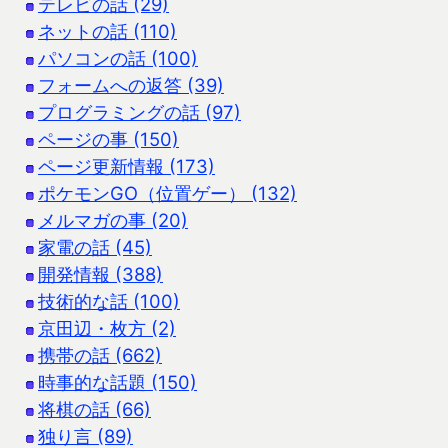
テレビの話 (29)
ネットの話 (110)
パソコンの話 (100)
フォームへの返答 (39)
プログラミングの話 (97)
ページの事 (150)
ページ更新情報 (173)
ポケモンGO（位置ゲー） (132)
メルマガの事 (20)
家電の話 (45)
開発情報 (388)
技術的な話 (100)
京田辺・枚方 (2)
携帯の話 (662)
時事的な話題 (150)
将棋の話 (66)
独り言 (89)