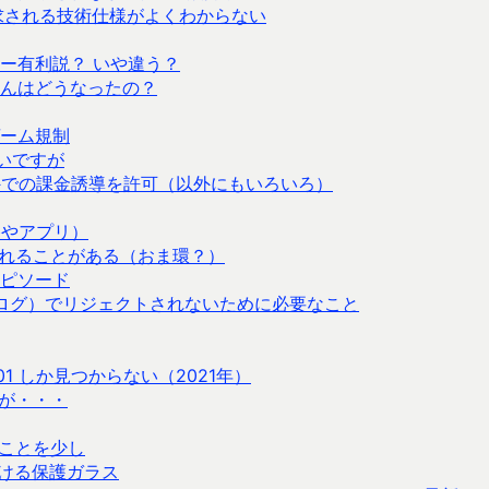
が要求される技術仕様がよくわからない
ー有利説？ いや違う？
んはどうなったの？
ーム規制
しいですが
アプリ以外での課金誘導を許可（以外にもいろいろ）
bやアプリ）
ータが壊れることがある（おま環？）
ピソード
ダイアログ）でリジェクトされないために必要なこと
1 しか見つからない（2021年）
が・・・
ことを少し
ける保護ガラス