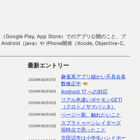
 Play, App Store）でのアプリ公開のこと、プ
）や iPhone開発（Xcode, Objective-C,
最新エントリー
麻雀系アプリ細かい不具合多
2026年08月07日
数修正中
≪
Android 17 への対応
2026年08月06日
リアル色違いポケモンGET!
2026年08月05日
（クロトノサマバッタ）
ページ一新、触れたいこと
2026年08月04日
スプラトゥーンレイダーズ
2026年08月03日
現時点で思ったこと
京田辺市は小学生ハンドボー