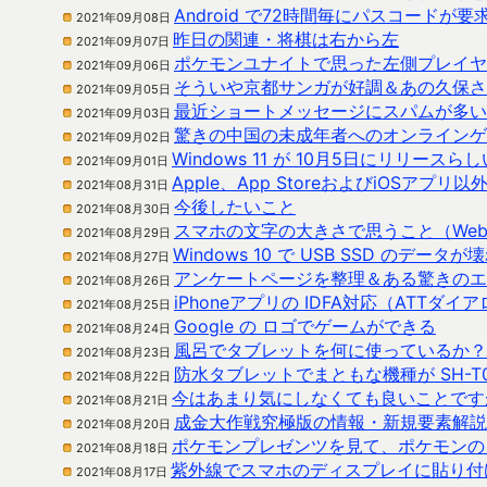
Android で72時間毎にパスコード
2021年09月08日
昨日の関連・将棋は右から左
2021年09月07日
ポケモンユナイトで思った左側プレイヤ
2021年09月06日
そういや京都サンガが好調＆あの久保さ
2021年09月05日
最近ショートメッセージにスパムが多い
2021年09月03日
驚きの中国の未成年者へのオンラインゲ
2021年09月02日
Windows 11 が 10月5日にリリースら
2021年09月01日
Apple、App StoreおよびiOS
2021年08月31日
今後したいこと
2021年08月30日
スマホの文字の大きさで思うこと（We
2021年08月29日
Windows 10 で USB SSD のデ
2021年08月27日
アンケートページを整理＆ある驚きのエ
2021年08月26日
iPhoneアプリの IDFA対応（ATT
2021年08月25日
Google の ロゴでゲームができる
2021年08月24日
風呂でタブレットを何に使っているか？
2021年08月23日
防水タブレットでまともな機種が SH-T0
2021年08月22日
今はあまり気にしなくても良いことです
2021年08月21日
成金大作戦究極版の情報・新規要素解説
2021年08月20日
ポケモンプレゼンツを見て、ポケモンの
2021年08月18日
紫外線でスマホのディスプレイに貼り付
2021年08月17日