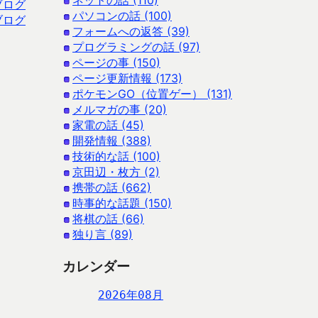
ネットの話 (110)
ブログ
パソコンの話 (100)
ブログ
フォームへの返答 (39)
プログラミングの話 (97)
ページの事 (150)
ページ更新情報 (173)
ポケモンGO（位置ゲー） (131)
メルマガの事 (20)
家電の話 (45)
開発情報 (388)
技術的な話 (100)
京田辺・枚方 (2)
携帯の話 (662)
時事的な話題 (150)
将棋の話 (66)
独り言 (89)
カレンダー
2026年08月