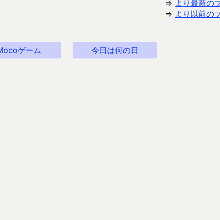
⇒
より最新の
⇒
より以前の
Mocoゲーム
今日は何の日