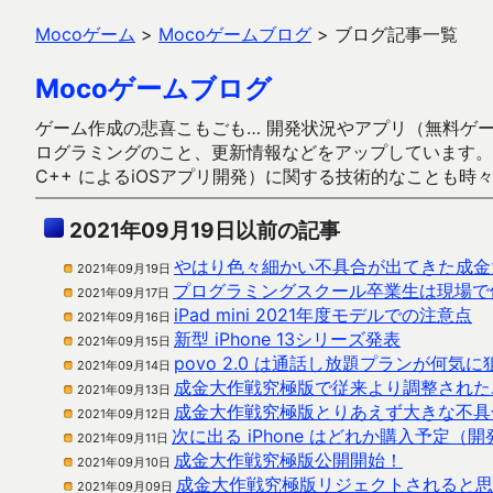
Mocoゲーム
>
Mocoゲームブログ
>
ブログ記事一覧
Mocoゲームブログ
ゲーム作成の悲喜こもごも… 開発状況やアプリ（無料ゲーム多
ログラミングのこと、更新情報などをアップしています。ガラケー時代
C++ によるiOSアプリ開発）に関する技術的なことも時
2021年09月19日以前の記事
やはり色々細かい不具合が出てきた成金
2021年09月19日
プログラミングスクール卒業生は現場で
2021年09月17日
iPad mini 2021年度モデルでの注意点
2021年09月16日
新型 iPhone 13シリーズ発表
2021年09月15日
povo 2.0 は通話し放題プランが何気
2021年09月14日
成金大作戦究極版で従来より調整された
2021年09月13日
成金大作戦究極版とりあえず大きな不具
2021年09月12日
次に出る iPhone はどれか購入予定
2021年09月11日
成金大作戦究極版公開開始！
2021年09月10日
成金大作戦究極版リジェクトされると思
2021年09月09日