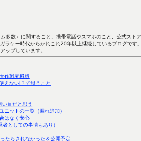
数）に関すること、携帯電話やスマホのこと、公式ストア（Google
からかれこれ20年以上継続しているブログです。Android（java
々アップしています。
大作戦究極版
使えない!？で思うこと
に狙い目だと思う
ユニットの一覧（漏れ追加）
合はなく安心
（開発者としての事情もあり）
ったらされなかった＆公開予定