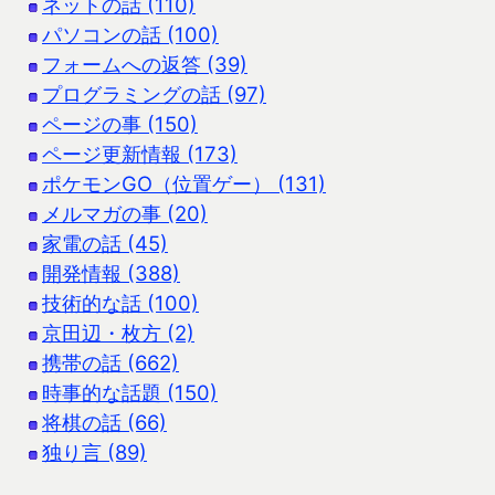
ネットの話 (110)
パソコンの話 (100)
フォームへの返答 (39)
プログラミングの話 (97)
ページの事 (150)
ページ更新情報 (173)
ポケモンGO（位置ゲー） (131)
メルマガの事 (20)
家電の話 (45)
開発情報 (388)
技術的な話 (100)
京田辺・枚方 (2)
携帯の話 (662)
時事的な話題 (150)
将棋の話 (66)
独り言 (89)