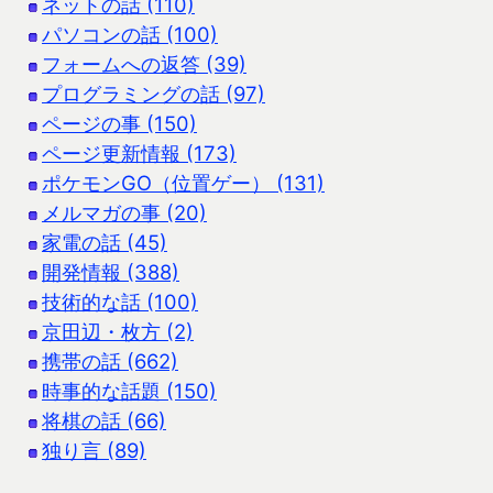
ネットの話 (110)
パソコンの話 (100)
フォームへの返答 (39)
プログラミングの話 (97)
ページの事 (150)
ページ更新情報 (173)
ポケモンGO（位置ゲー） (131)
メルマガの事 (20)
家電の話 (45)
開発情報 (388)
技術的な話 (100)
京田辺・枚方 (2)
携帯の話 (662)
時事的な話題 (150)
将棋の話 (66)
独り言 (89)