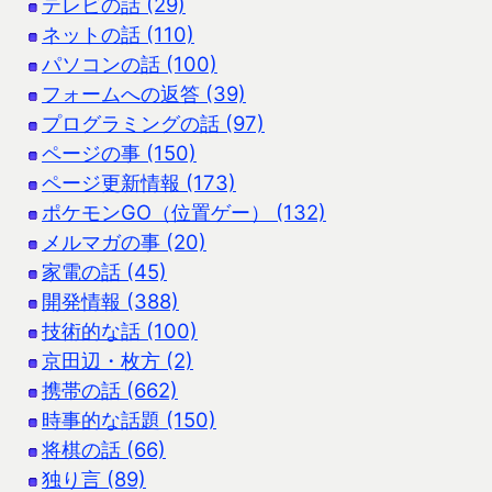
テレビの話 (29)
ネットの話 (110)
パソコンの話 (100)
フォームへの返答 (39)
プログラミングの話 (97)
ページの事 (150)
ページ更新情報 (173)
ポケモンGO（位置ゲー） (132)
メルマガの事 (20)
家電の話 (45)
開発情報 (388)
技術的な話 (100)
京田辺・枚方 (2)
携帯の話 (662)
時事的な話題 (150)
将棋の話 (66)
独り言 (89)