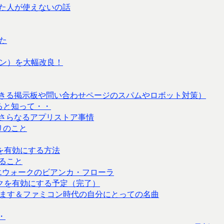
た人が使えないの話
た
ン）を大幅改良！
きる掲示板や問い合わせページのスパムやロボット対策）
ると知って・・
さらなるアプリストア事情
リのこと
リンクを有効にする方法
なること
エウォークのビアンカ・フローラ
へのリンクを有効にする予定（完了）
ます＆ファミコン時代の自分にとっての名曲
・