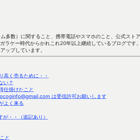
数）に関すること、携帯電話やスマホのこと、公式ストア（Google
からかれこれ20年以上継続しているブログです。Android（java
々アップしています。
り高く売るために・・
ない？
得仕掛けたこと
ginfo@gmail.com は受信許可お願いします
がよく来る
すが・・（追記あり）
のこと