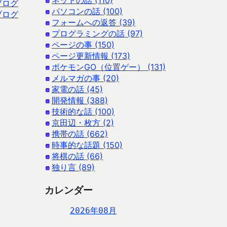
ネットの話 (110)
ブログ
パソコンの話 (100)
ブログ
フォームへの返答 (39)
プログラミングの話 (97)
ページの事 (150)
ページ更新情報 (173)
ポケモンGO（位置ゲー） (131)
メルマガの事 (20)
家電の話 (45)
開発情報 (388)
技術的な話 (100)
京田辺・枚方 (2)
携帯の話 (662)
時事的な話題 (150)
将棋の話 (66)
独り言 (89)
カレンダー
2026年08月