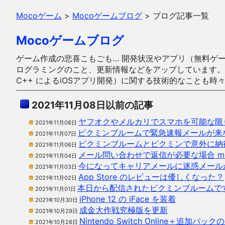
Mocoゲーム
>
Mocoゲームブログ
>
ブログ記事一覧
Mocoゲームブログ
ゲーム作成の悲喜こもごも… 開発状況やアプリ（無料ゲーム多
ログラミングのこと、更新情報などをアップしています。ガラケー時代
C++ によるiOSアプリ開発）に関する技術的なことも時
2021年11月08日以前の記事
ヤフオクやメルカリでスマホを可能な限
2021年11月08日
ピクミンブルームで緊急速報メールが来
2021年11月07日
ピクミンブルームとピクミンで意外に納
2021年11月06日
メール問い合わせで返信が必要な場合 moco
2021年11月04日
今になってキャリアメールに迷惑メール
2021年11月03日
App Store のレビューは優しくなった？
2021年11月02日
本日から配信されたピクミンブルームで
2021年11月01日
iPhone 12 の iFace を装着
2021年10月30日
成金大作戦究極版を更新
2021年10月29日
Nintendo Switch Online＋追加パック
2021年10月28日