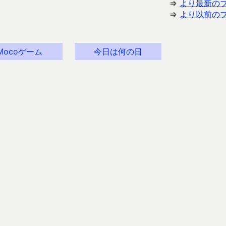
⇒
より最新の
⇒
より以前の
Mocoゲーム
今日は何の日