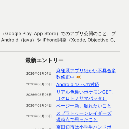
 Play, App Store）でのアプリ公開のこと、プ
）や iPhone開発（Xcode, Objective-C,
最新エントリー
麻雀系アプリ細かい不具合多
2026年08月07日
数修正中
≪
Android 17 への対応
2026年08月06日
リアル色違いポケモンGET!
2026年08月05日
（クロトノサマバッタ）
ページ一新、触れたいこと
2026年08月04日
スプラトゥーンレイダーズ
2026年08月03日
現時点で思ったこと
京田辺市は小学生ハンドボー