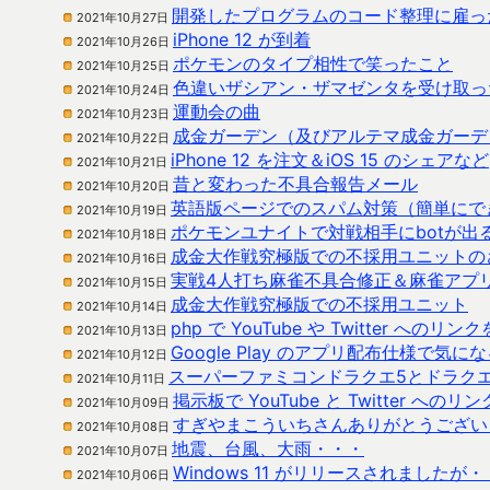
開発したプログラムのコード整理に雇っ
2021年10月27日
iPhone 12 が到着
2021年10月26日
ポケモンのタイプ相性で笑ったこと
2021年10月25日
色違いザシアン・ザマゼンタを受け取っ
2021年10月24日
運動会の曲
2021年10月23日
成金ガーデン（及びアルテマ成金ガーデ
2021年10月22日
iPhone 12 を注文＆iOS 15 のシェアなど
2021年10月21日
昔と変わった不具合報告メール
2021年10月20日
英語版ページでのスパム対策（簡単にで
2021年10月19日
ポケモンユナイトで対戦相手にbotが出
2021年10月18日
成金大作戦究極版での不採用ユニットの
2021年10月16日
実戦4人打ち麻雀不具合修正＆麻雀アプ
2021年10月15日
成金大作戦究極版での不採用ユニット
2021年10月14日
php で YouTube や Twitter への
2021年10月13日
Google Play のアプリ配布仕様で気に
2021年10月12日
スーパーファミコンドラクエ5とドラク
2021年10月11日
掲示板で YouTube と Twitter 
2021年10月09日
すぎやまこういちさんありがとうござい
2021年10月08日
地震、台風、大雨・・・
2021年10月07日
Windows 11 がリリースされましたが・
2021年10月06日