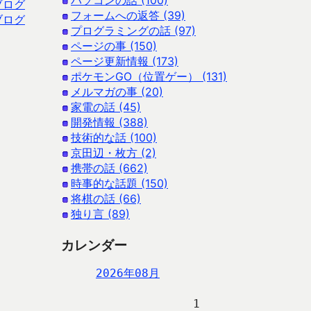
パソコンの話 (100)
ブログ
フォームへの返答 (39)
ブログ
プログラミングの話 (97)
ページの事 (150)
ページ更新情報 (173)
ポケモンGO（位置ゲー） (131)
メルマガの事 (20)
家電の話 (45)
開発情報 (388)
技術的な話 (100)
京田辺・枚方 (2)
携帯の話 (662)
時事的な話題 (150)
将棋の話 (66)
独り言 (89)
カレンダー
2026年08月
                   1