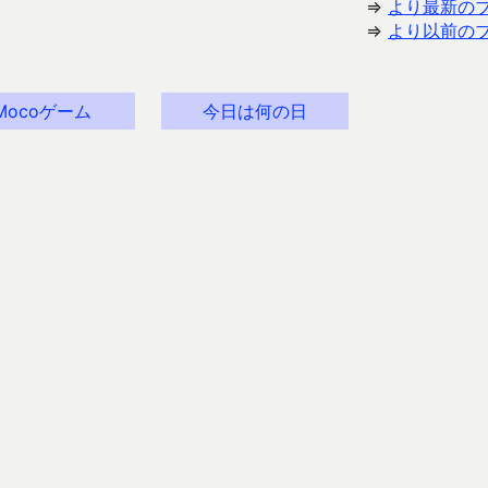
⇒
より最新の
⇒
より以前の
Mocoゲーム
今日は何の日