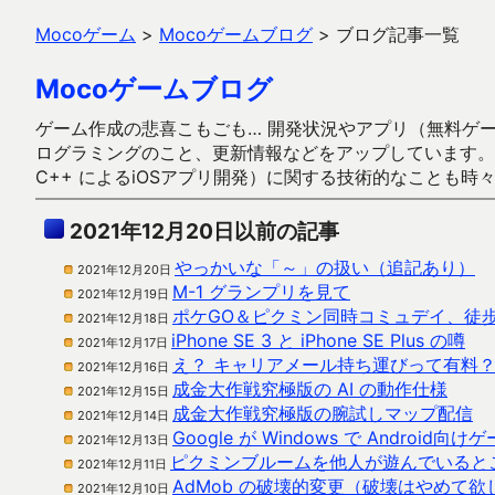
Mocoゲーム
>
Mocoゲームブログ
>
ブログ記事一覧
Mocoゲームブログ
ゲーム作成の悲喜こもごも… 開発状況やアプリ（無料ゲーム多
ログラミングのこと、更新情報などをアップしています。ガラケー時代
C++ によるiOSアプリ開発）に関する技術的なことも時
2021年12月20日以前の記事
やっかいな「～」の扱い（追記あり）
2021年12月20日
M-1 グランプリを見て
2021年12月19日
ポケGO＆ピクミン同時コミュデイ、徒
2021年12月18日
iPhone SE 3 と iPhone SE Plus の噂
2021年12月17日
え？ キャリアメール持ち運びって有料
2021年12月16日
成金大作戦究極版の AI の動作仕様
2021年12月15日
成金大作戦究極版の腕試しマップ配信
2021年12月14日
Google が Windows で Androi
2021年12月13日
ピクミンブルームを他人が遊んでいると
2021年12月11日
AdMob の破壊的変更（破壊はやめて欲
2021年12月10日