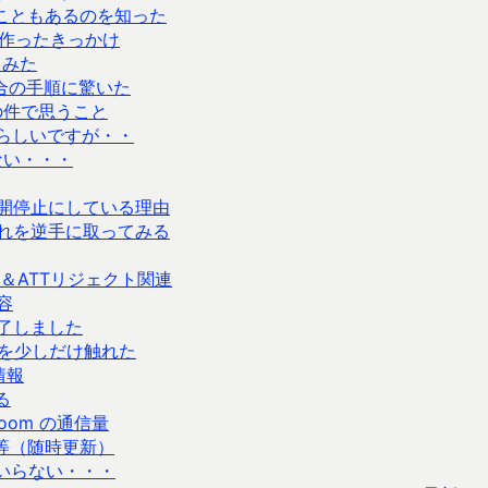
入ることもあるのを知った
を作ったきっかけ
せてみた
場合の手順に驚いた
の件で思うこと
きるらしいですが・・
ない・・・
開停止にしている理由
れを逆手に取ってみる
た＆ATTリジェクト関連
容
了しました
）を少しだけ触れた
ー情報
る
loom の通信量
等（随時更新）
いらない・・・