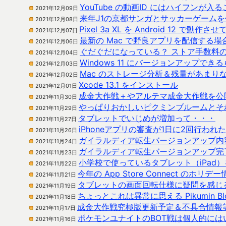
YouTube の動画ID にはハイフンが
2021年12月09日
来年J1の京都サンガとサッカーゲーム
2021年12月08日
Pixel 3a XL を Android 12 で動作さ
2021年12月07日
最新の Mac で野良アプリを配信する
2021年12月06日
ぐだぐだになっている？ ストア手数料
2021年12月04日
Windows 11 にバージョンアップで
2021年12月03日
Mac のストレージ分析＆残量があまり
2021年12月02日
Xcode 13.1 をインストール
2021年12月01日
成金大作戦＋やアルテマ成金大作戦を公
2021年11月30日
やっぱりおかしいピクミンブルームとそ
2021年11月29日
タブレットでいじめが増加って・・・
2021年11月27日
iPhoneアプリの審査が1日に2回行われ
2021年11月26日
ガイラルディア転生バージョンアップ内
2021年11月24日
ガイラルディア転生バージョンアップ完
2021年11月23日
小学校で使っているタブレット（iPad
2021年11月22日
今年の App Store Connect のホリデ
2021年11月21日
タブレットの画面回転仕様に疑問を感じ
2021年11月19日
ちょっとこれは異常に思える Pikumin B
2021年11月18日
成金大作戦究極版更新予定＆不具合情報
2021年11月17日
ポケモンユナイトのBOT戦は個人的には
2021年11月16日