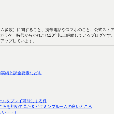
数）に関すること、携帯電話やスマホのこと、公式ストア（Google
からかれこれ20年以上継続しているブログです。Android（java
々アップしています。
歩実績と課金要素なども
？
d向けゲームをプレイ可能にする件
ころを初めて見た＆ピクミンブルームの良いところ
しい・・）