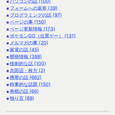
パソコンの話 (100)
フォームへの返答 (39)
プログラミングの話 (97)
ページの事 (150)
ページ更新情報 (173)
ポケモンGO（位置ゲー） (131)
メルマガの事 (20)
家電の話 (45)
開発情報 (388)
技術的な話 (100)
京田辺・枚方 (2)
携帯の話 (662)
時事的な話題 (150)
将棋の話 (66)
独り言 (89)