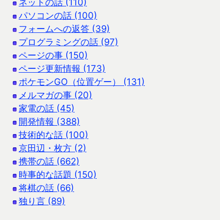
ネットの話 (110)
パソコンの話 (100)
フォームへの返答 (39)
プログラミングの話 (97)
ページの事 (150)
ページ更新情報 (173)
ポケモンGO（位置ゲー） (131)
メルマガの事 (20)
家電の話 (45)
開発情報 (388)
技術的な話 (100)
京田辺・枚方 (2)
携帯の話 (662)
時事的な話題 (150)
将棋の話 (66)
独り言 (89)