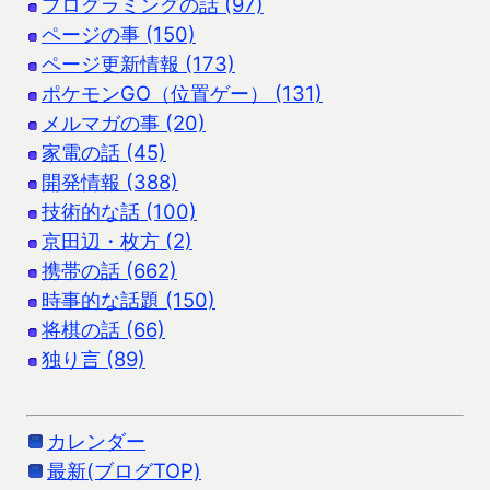
プログラミングの話 (97)
ページの事 (150)
ページ更新情報 (173)
ポケモンGO（位置ゲー） (131)
メルマガの事 (20)
家電の話 (45)
開発情報 (388)
技術的な話 (100)
京田辺・枚方 (2)
携帯の話 (662)
時事的な話題 (150)
将棋の話 (66)
独り言 (89)
カレンダー
最新(ブログTOP)