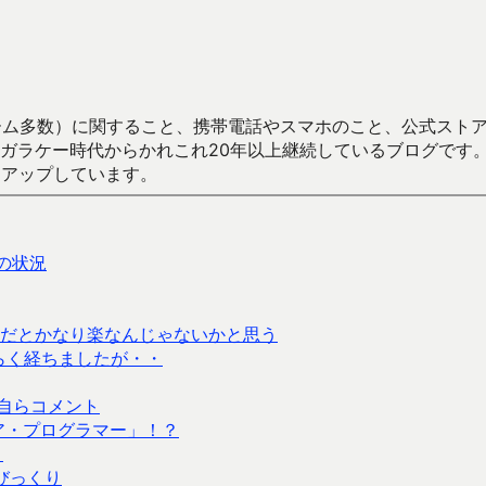
数）に関すること、携帯電話やスマホのこと、公式ストア（Google
からかれこれ20年以上継続しているブログです。Android（java
々アップしています。
 の状況
だとかなり楽なんじゃないかと思う
ばらく経ちましたが・・
自らコメント
ア・プログラマー」！？
？
びっくり