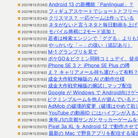
Android 13 の新機能「Panlingual」？
2021年12月26日
フィギュアスケートでショートとフリー
2021年12月25日
クリスマス？ 一応ゲームは作っている
2021年12月24日
ネタがないと言うネタと毎日動画を上げる Y
2021年12月23日
モバイル将棋に2モード追加！
2021年12月22日
若者は検索エンジンで「ググる」よりも
2021年12月21日
やっかいな「～」の扱い（追記あり）
2021年12月20日
M-1 グランプリを見て
2021年12月19日
ポケGO＆ピクミン同時コミュデイ、徒
2021年12月18日
iPhone SE 3 と iPhone SE Plus の噂
2021年12月17日
え？ キャリアメール持ち運びって有料
2021年12月16日
成金大作戦究極版の AI の動作仕様
2021年12月15日
成金大作戦究極版の腕試しマップ配信
2021年12月14日
Google が Windows で Androi
2021年12月13日
ピクミンブルームを他人が遊んでいると
2021年12月11日
AdMob の破壊的変更（破壊はやめて欲
2021年12月10日
YouTube の動画ID にはハイフンが
2021年12月09日
来年J1の京都サンガとサッカーゲーム
2021年12月08日
Pixel 3a XL を Android 12 で動作さ
2021年12月07日
最新の Mac で野良アプリを配信する
2021年12月06日