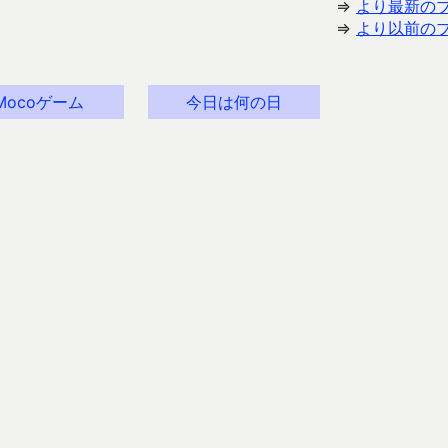
⇒
より最新の
⇒
より以前の
Mocoゲーム
今日は何の日