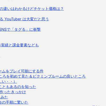
の違いはわかるけどチケット価格は？
ouTuber は大変だと思う
SNSで「タグる」に衝撃
歩実績と課金要素なども
？
d向けゲームをプレイ可能にする件
ころを初めて見た＆ピクミンブルームの良いところ
しい・・）
入ることもあるのを知った
を作ったきっかけ
せてみた
場合の手順に驚いた