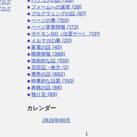
パソコンの話 (100)
ブログ
フォームへの返答 (39)
ブログ
プログラミングの話 (97)
ページの事 (150)
ページ更新情報 (173)
ポケモンGO（位置ゲー） (131)
メルマガの事 (20)
家電の話 (45)
開発情報 (388)
技術的な話 (100)
京田辺・枚方 (2)
携帯の話 (662)
時事的な話題 (150)
将棋の話 (66)
独り言 (89)
カレンダー
2026年08月
                   1