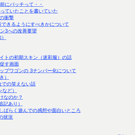
発売日前にパッチって・・
っていたことを書いていた
げの衝撃
に更新できるようにすべきかについて
ン3への改善要望
加）
イトの初期スキン（迷彩服）の話
を促す画面
ップワゴンの 3ナンバー化について
き）
金での笑えない話
ンなど）
けなのか？
ル（追記あり）
ム）をしばらく遊んでの感想や面白いところ
 の状況