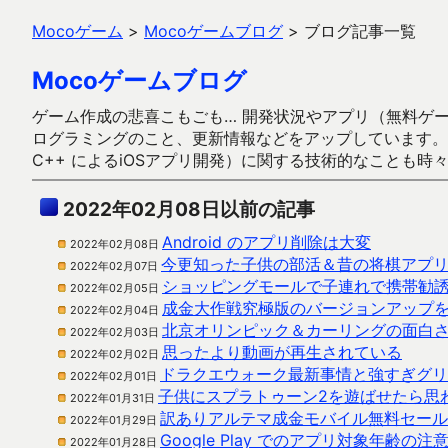
Mocoゲーム
>
Mocoゲームブログ
>
ブログ記事一覧
Mocoゲームブログ
ゲーム作成の悲喜こもごも… 開発状況やアプリ（無料ゲーム多
ログラミングのこと、更新情報などをアップしています。ガラケー時代
C++ によるiOSアプリ開発）に関する技術的なことも時
2022年02月08日以前の記事
Android のアプリ削除は大変
2022年02月08日
今更知った子供の部活＆昔の将棋アプ
2022年02月07日
ショッピングモールで子連れで携帯勧
2022年02月05日
成金大作戦究極版のバージョンアップ
2022年02月04日
北京オリンピック＆カーリングの面白
2022年02月03日
思ったより動画が再生されている
2022年02月02日
ドラクエウォーク最新事情と強すぎグリ
2022年02月01日
子供にスプラトゥーン2を遊ばせたら思
2022年01月31日
訳ありアルテマ成金モバイル無料セール（
2022年01月29日
Google Play でのアプリ対象年齢の
2022年01月28日