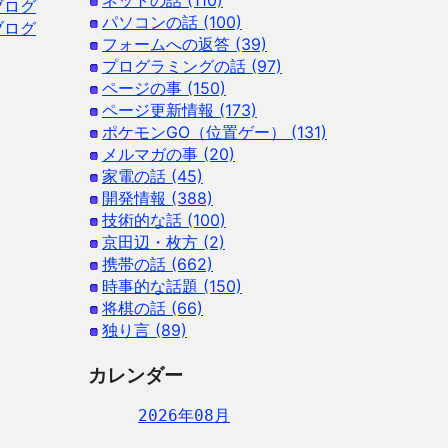
ネットの話 (110)
ブログ
パソコンの話 (100)
ブログ
フォームへの返答 (39)
プログラミングの話 (97)
ページの事 (150)
ページ更新情報 (173)
ポケモンGO（位置ゲー） (131)
メルマガの事 (20)
家電の話 (45)
開発情報 (388)
技術的な話 (100)
京田辺・枚方 (2)
携帯の話 (662)
時事的な話題 (150)
将棋の話 (66)
独り言 (89)
カレンダー
2026年08月