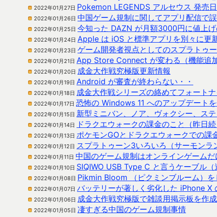
Pokemon LEGENDS アルセウス 
2022年01月27日
中国ゲーム規制に関してアプリ配信で誤
2022年01月26日
今知った DAZN が月額3000円に値上
2022年01月25日
Apple は iOS と標準アプリを別々
2022年01月24日
ゲーム開発者視点としてのスプラトゥー
2022年01月23日
App Store Connect が変わる（機能追
2022年01月21日
成金大作戦究極版更新情報
2022年01月20日
Android が審査が終わらない・・
2022年01月19日
成金大作戦シリーズの絡めてフォートナ
2022年01月18日
恐怖の Windows 11 へのアップデート
2022年01月17日
新型ミニバン、ノア、ヴォクシー、ステ
2022年01月15日
ドラクエウォークの課金のこと（昨日続
2022年01月14日
ポケモンGOとドラクエウォークでの課
2022年01月13日
スプラトゥーン3いろいろ（サーモンラ
2022年01月12日
中国のゲーム規制はオンラインゲームだ
2022年01月11日
SIQIWO USB Type C と言うケーブ
2022年01月10日
Pikmin Bloom （ピクミンブルー
2022年01月08日
バッテリーが著しく劣化した iPhone X
2022年01月07日
成金大作戦究極版で雑談用掲示板を作成
2022年01月06日
凄すぎる中国のゲーム規制事情
2022年01月05日