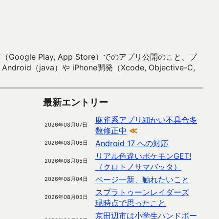
 Play, App Store）でのアプリ公開のこと、プ
）や iPhone開発（Xcode, Objective-C,
最新エントリー
麻雀系アプリ細かい不具合多
2026年08月07日
数修正中
≪
Android 17 への対応
2026年08月06日
リアル色違いポケモンGET!
2026年08月05日
（クロトノサマバッタ）
ページ一新、触れたいこと
2026年08月04日
スプラトゥーンレイダーズ
2026年08月03日
現時点で思ったこと
京田辺市は小学生ハンドボー