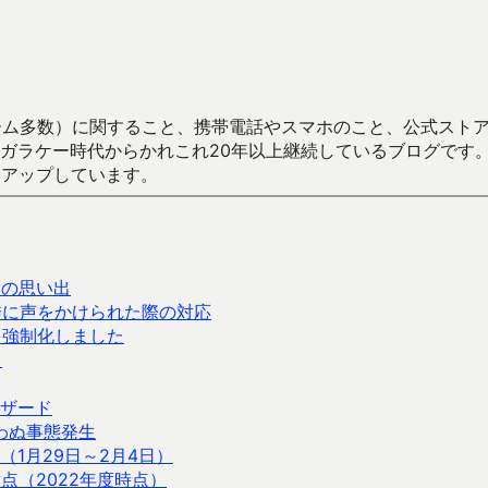
数）に関すること、携帯電話やスマホのこと、公式ストア（Google
からかれこれ20年以上継続しているブログです。Android（java
々アップしています。
リの思い出
誘に声をかけられた際の対応
を強制化しました
さ
ザード
わぬ事態発生
1月29日～2月4日）
注意点（2022年度時点）