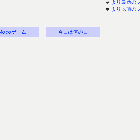
⇒
より最新の
⇒
より以前の
Mocoゲーム
今日は何の日