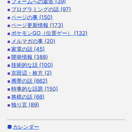
フォームへの返答 (39)
プログラミングの話 (97)
ページの事 (150)
ページ更新情報 (173)
ポケモンGO（位置ゲー） (132)
メルマガの事 (20)
家電の話 (45)
開発情報 (388)
技術的な話 (100)
京田辺・枚方 (2)
携帯の話 (662)
時事的な話題 (150)
将棋の話 (66)
独り言 (89)
カレンダー