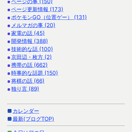
ページの事 (150)
ページ更新情報 (173)
ポケモンGO（位置ゲー） (131)
メルマガの事 (20)
家電の話 (45)
開発情報 (388)
技術的な話 (100)
京田辺・枚方 (2)
携帯の話 (662)
時事的な話題 (150)
将棋の話 (66)
独り言 (89)
カレンダー
最新(ブログTOP)