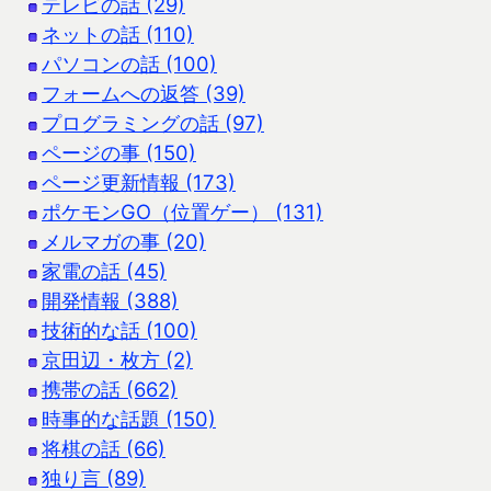
テレビの話 (29)
ネットの話 (110)
パソコンの話 (100)
フォームへの返答 (39)
プログラミングの話 (97)
ページの事 (150)
ページ更新情報 (173)
ポケモンGO（位置ゲー） (131)
メルマガの事 (20)
家電の話 (45)
開発情報 (388)
技術的な話 (100)
京田辺・枚方 (2)
携帯の話 (662)
時事的な話題 (150)
将棋の話 (66)
独り言 (89)