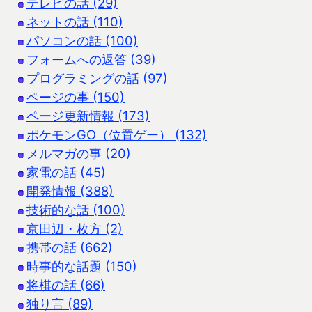
テレビの話 (29)
ネットの話 (110)
パソコンの話 (100)
フォームへの返答 (39)
プログラミングの話 (97)
ページの事 (150)
ページ更新情報 (173)
ポケモンGO（位置ゲー） (132)
メルマガの事 (20)
家電の話 (45)
開発情報 (388)
技術的な話 (100)
京田辺・枚方 (2)
携帯の話 (662)
時事的な話題 (150)
将棋の話 (66)
独り言 (89)