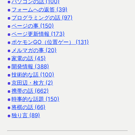
パソコンの話 (100)
フォームへの返答 (39)
プログラミングの話 (97)
ページの事 (150)
ページ更新情報 (173)
ポケモンGO（位置ゲー） (131)
メルマガの事 (20)
家電の話 (45)
開発情報 (388)
技術的な話 (100)
京田辺・枚方 (2)
携帯の話 (662)
時事的な話題 (150)
将棋の話 (66)
独り言 (89)