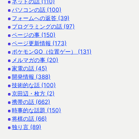
ネットの話 (110)
パソコンの話 (100)
フォームへの返答 (39)
プログラミングの話 (97)
ページの事 (150)
ページ更新情報 (173)
ポケモンGO（位置ゲー） (131)
メルマガの事 (20)
家電の話 (45)
開発情報 (388)
技術的な話 (100)
京田辺・枚方 (2)
携帯の話 (662)
時事的な話題 (150)
将棋の話 (66)
独り言 (89)