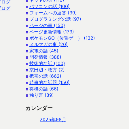
ネットの話 (110)
ブログ
パソコンの話 (100)
ブログ
フォームへの返答 (39)
プログラミングの話 (97)
ページの事 (150)
ページ更新情報 (173)
ポケモンGO（位置ゲー） (132)
メルマガの事 (20)
家電の話 (45)
開発情報 (388)
技術的な話 (100)
京田辺・枚方 (2)
携帯の話 (662)
時事的な話題 (150)
将棋の話 (66)
独り言 (89)
カレンダー
2026年08月