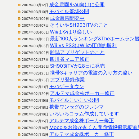
成金農園をau向けに公開
2007年03月12日
モバイル篭城公開
2007年03月10日
成金農園開発中
2007年03月09日
そういやSH903iTVのこと
2007年03月07日
Wiiはやはり楽しい
2007年03月06日
最新100人ランキング&Theホームラン
2007年03月05日
Wii vs PS3はWiiの圧倒的勝利
2007年03月03日
雑誌アプリゲットのこと
2007年03月02日
四川省マニア修正
2007年02月27日
SH903iTVが28日に発売
2007年02月26日
携帯3キャリアの電波の入り方の違い
2007年02月25日
アプリ登録作業
2007年02月23日
モバゲータウン
2007年02月21日
アルテマ成金株ポーカー修正
2007年02月20日
モバイルこいこい公開
2007年02月19日
携帯ワンセグのジレンマ
2007年02月18日
いろいろコラム作成しています
2007年02月16日
アルテマ成金株ポーカー修正
2007年02月15日
Moco＆お絵かきくん問題情報掲示板追
2007年02月14日
アルテマ成金株ポーカー修正
2007年02月13日