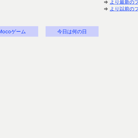
⇒
より最新の
⇒
より以前の
Mocoゲーム
今日は何の日