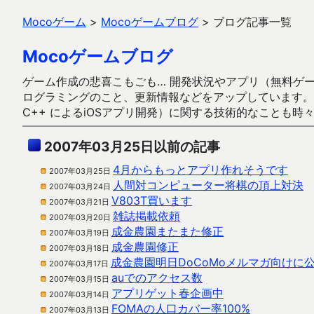
Mocoゲーム
>
Mocoゲームブログ
>
ブログ記事一覧
Mocoゲームブログ
ゲーム作成の悲喜こもごも… 開発状況やアプリ（無料ゲーム多
ログラミングのこと、更新情報などをアップしています。ガラケー時代
C++ によるiOSアプリ開発）に関する技術的なことも時
2007年03月25日以前の記事
4月からもっとアプリ作れそうです
2007年03月25日
人間対コンピューター将棋の頂上対決
2007年03月24日
V803T買います
2007年03月21日
雑誌掲載依頼
2007年03月20日
成金農園またまた修正
2007年03月19日
成金農園修正
2007年03月18日
成金農園明日DoCoMoメルマガ向けに
2007年03月17日
auでのアクセス数
2007年03月15日
アプリゲット春企画中
2007年03月14日
FOMAの人口カバー率100%
2007年03月13日