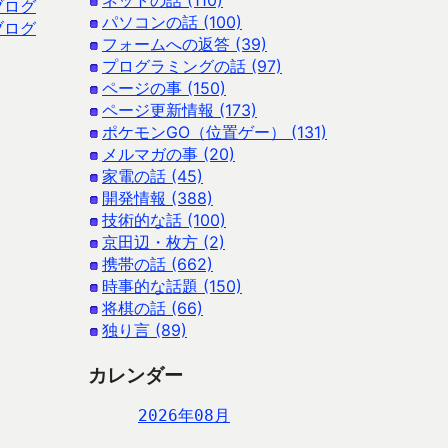
ネットの話 (110)
ブログ
パソコンの話 (100)
ブログ
フォームへの返答 (39)
プログラミングの話 (97)
ページの事 (150)
ページ更新情報 (173)
ポケモンGO（位置ゲー） (131)
メルマガの事 (20)
家電の話 (45)
開発情報 (388)
技術的な話 (100)
京田辺・枚方 (2)
携帯の話 (662)
時事的な話題 (150)
将棋の話 (66)
独り言 (89)
カレンダー
2026年08月