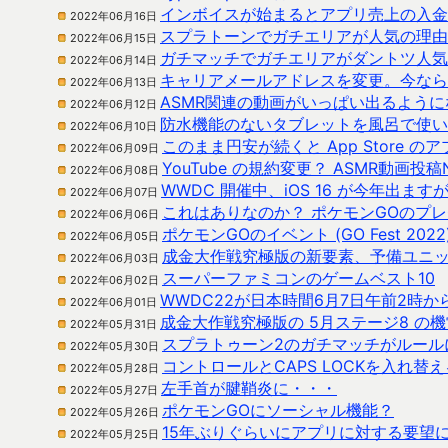
インボイスが始まるとアプリ売上の入金
2022年06月16日
スプラトーンでガチエリアが人気の理由
2022年06月15日
ガチマッチでガチエリアがダントツ人気
2022年06月14日
キャリアメールアドレスを変更。今なら
2022年06月13日
ASMR関連の動画がいっぱい出るよう
2022年06月12日
防水機能のないタブレットを風呂で使い
2022年06月10日
このまま円安が続くと App Store 
2022年06月09日
YouTube の規約変更？ ASMR動画投
2022年06月08日
WWDC 開催中、iOS 16 が今年出ます
2022年06月07日
これはありなのか？ ポケモンGOのプ
2022年06月06日
ポケモンGOのイベント (GO Fest 2022
2022年06月05日
成金大作戦究極版の新要素、予備ユニ
2022年06月03日
スーパーファミコンのゲームベスト10
2022年06月02日
WWDC22が日本時間6月7日午前2時
2022年06月01日
成金大作戦究極版の 5月ステージ8 の
2022年05月31日
スプラトゥーン2のガチマッチがルール
2022年05月30日
コントロールとCAPS LOCKを入れ替
2022年05月28日
左手首が腱鞘炎に・・・
2022年05月27日
ポケモンGOにソーシャル機能？
2022年05月26日
15年ぶりぐらいにアプリに対する要望
2022年05月25日