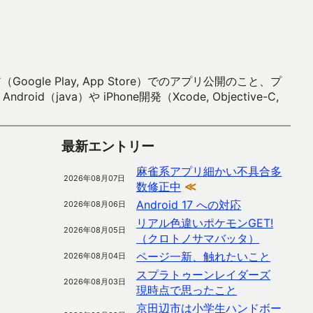
 Play, App Store）でのアプリ公開のこと、プ
）や iPhone開発（Xcode, Objective-C,
最新エントリー
麻雀系アプリ細かい不具合多
2026年08月07日
数修正中
≪
Android 17 への対応
2026年08月06日
リアル色違いポケモンGET!
2026年08月05日
（クロトノサマバッタ）
ページ一新、触れたいこと
2026年08月04日
スプラトゥーンレイダーズ
2026年08月03日
現時点で思ったこと
京田辺市は小学生ハンドボー