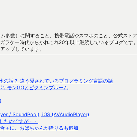
数）に関すること、携帯電話やスマホのこと、公式ストア（Google
からかれこれ20年以上継続しているブログです。Android（java
々アップしています。
品とか香水の話？ 違う愛されているプログラミング言語の話
ポケモンGOとピクミンブルーム
点
/ SoundPool), iOS (AVAudioPlayer)
購入したのですが・・
合＋に、おばちゃんが降りるも追加