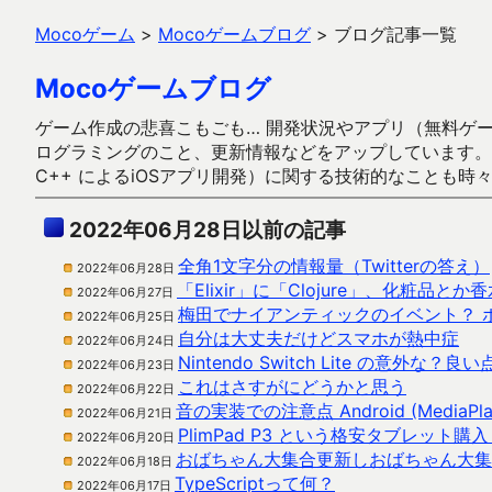
Mocoゲーム
>
Mocoゲームブログ
>
ブログ記事一覧
Mocoゲームブログ
ゲーム作成の悲喜こもごも… 開発状況やアプリ（無料ゲーム多
ログラミングのこと、更新情報などをアップしています。ガラケー時代
C++ によるiOSアプリ開発）に関する技術的なことも時
2022年06月28日以前の記事
全角1文字分の情報量（Twitterの答え）
2022年06月28日
「Elixir」に「Clojure」、化粧
2022年06月27日
梅田でナイアンティックのイベント？ 
2022年06月25日
自分は大丈夫だけどスマホが熱中症
2022年06月24日
Nintendo Switch Lite の意外な？良い
2022年06月23日
これはさすがにどうかと思う
2022年06月22日
音の実装での注意点 Android (MediaPlayer 
2022年06月21日
PlimPad P3 という格安タブレット
2022年06月20日
おばちゃん大集合更新しおばちゃん大集
2022年06月18日
TypeScriptって何？
2022年06月17日