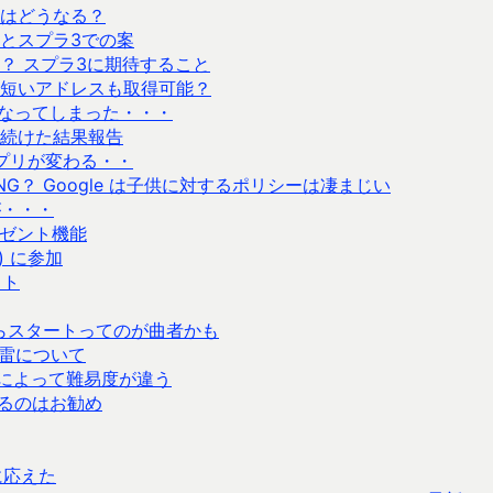
はどうなる？
とスプラ3での案
？ スプラ3に期待すること
短いアドレスも取得可能？
になってしまった・・・
続けた結果報告
のアプリが変わる・・
稿NG？ Google は子供に対するポリシーは凄まじい
が・・・
レゼント機能
) に参加
ット
からスタートってのが曲者かも
機雷について
によって難易度が違う
えるのはお勧め
に応えた