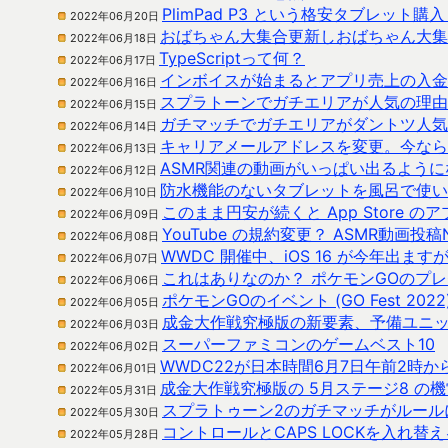
PlimPad P3 という格安タブレット
2022年06月20日
おばちゃん大集合更新しおばちゃん大集
2022年06月18日
TypeScriptって何？
2022年06月17日
インボイスが始まるとアプリ売上の入金
2022年06月16日
スプラトーンでガチエリアが人気の理由
2022年06月15日
ガチマッチでガチエリアがダントツ人気
2022年06月14日
キャリアメールアドレスを変更。今なら
2022年06月13日
ASMR関連の動画がいっぱい出るよう
2022年06月12日
防水機能のないタブレットを風呂で使い
2022年06月10日
このまま円安が続くと App Store 
2022年06月09日
YouTube の規約変更？ ASMR動画投
2022年06月08日
WWDC 開催中、iOS 16 が今年出ます
2022年06月07日
これはありなのか？ ポケモンGOのプ
2022年06月06日
ポケモンGOのイベント (GO Fest 2022
2022年06月05日
成金大作戦究極版の新要素、予備ユニ
2022年06月03日
スーパーファミコンのゲームベスト10
2022年06月02日
WWDC22が日本時間6月7日午前2時
2022年06月01日
成金大作戦究極版の 5月ステージ8 の
2022年05月31日
スプラトゥーン2のガチマッチがルール
2022年05月30日
コントロールとCAPS LOCKを入れ替
2022年05月28日