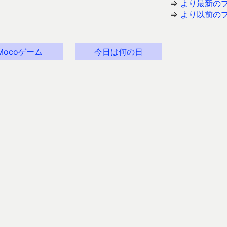
⇒
より最新の
⇒
より以前の
Mocoゲーム
今日は何の日