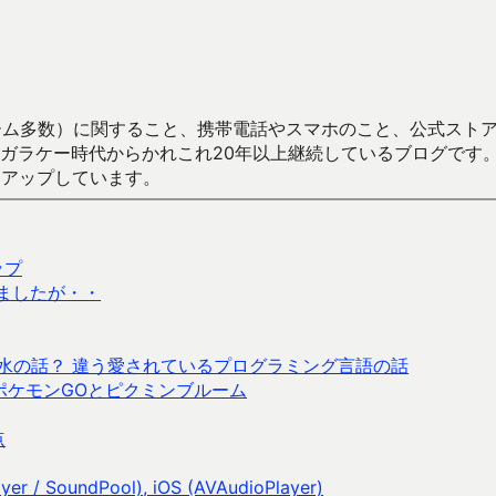
数）に関すること、携帯電話やスマホのこと、公式ストア（Google
からかれこれ20年以上継続しているブログです。Android（java
々アップしています。
ップ
ましたが・・
品とか香水の話？ 違う愛されているプログラミング言語の話
ポケモンGOとピクミンブルーム
点
/ SoundPool), iOS (AVAudioPlayer)