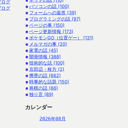
ネットの話 (110)
ブログ
パソコンの話 (100)
ブログ
フォームへの返答 (39)
プログラミングの話 (97)
ページの事 (150)
ページ更新情報 (173)
ポケモンGO（位置ゲー） (131)
メルマガの事 (20)
家電の話 (45)
開発情報 (388)
技術的な話 (100)
京田辺・枚方 (2)
携帯の話 (662)
時事的な話題 (150)
将棋の話 (66)
独り言 (89)
カレンダー
2026年08月