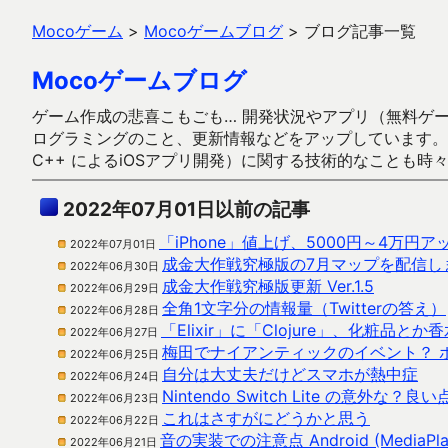
Mocoゲーム
>
Mocoゲームブログ
>
ブログ記事一覧
Mocoゲームブログ
ゲーム作成の悲喜こもごも… 開発状況やアプリ（無料ゲーム多
ログラミングのこと、更新情報などをアップしています。ガラケー時代
C++ によるiOSアプリ開発）に関する技術的なことも時
2022年07月01日以前の記事
「iPhone」値上げ、5000円～4万円ア
2022年07月01日
成金大作戦究極版の7月マップを配信し
2022年06月30日
成金大作戦究極版更新 Ver.1.5
2022年06月29日
全角1文字分の情報量（Twitterの答え）
2022年06月28日
「Elixir」に「Clojure」、化粧
2022年06月27日
梅田でナイアンティックのイベント？ 
2022年06月25日
自分は大丈夫だけどスマホが熱中症
2022年06月24日
Nintendo Switch Lite の意外な？良い
2022年06月23日
これはさすがにどうかと思う
2022年06月22日
音の実装での注意点 Android (MediaPlayer 
2022年06月21日