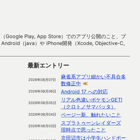
 Play, App Store）でのアプリ公開のこと、プ
）や iPhone開発（Xcode, Objective-C,
最新エントリー
麻雀系アプリ細かい不具合多
2026年08月07日
数修正中
≪
Android 17 への対応
2026年08月06日
リアル色違いポケモンGET!
2026年08月05日
（クロトノサマバッタ）
ページ一新、触れたいこと
2026年08月04日
スプラトゥーンレイダーズ
2026年08月03日
現時点で思ったこと
京田辺市は小学生ハンドボー