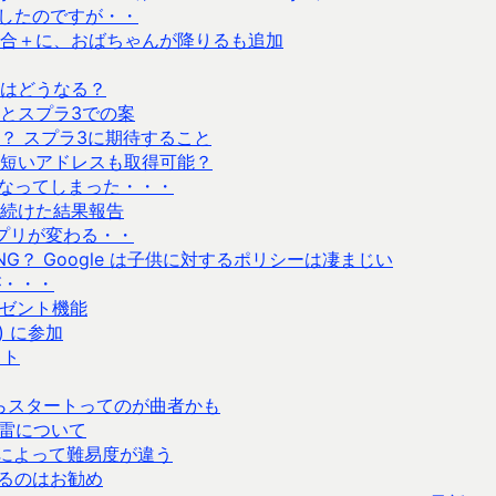
購入したのですが・・
合＋に、おばちゃんが降りるも追加
はどうなる？
とスプラ3での案
？ スプラ3に期待すること
短いアドレスも取得可能？
になってしまった・・・
続けた結果報告
のアプリが変わる・・
稿NG？ Google は子供に対するポリシーは凄まじい
が・・・
レゼント機能
) に参加
ット
からスタートってのが曲者かも
機雷について
によって難易度が違う
えるのはお勧め