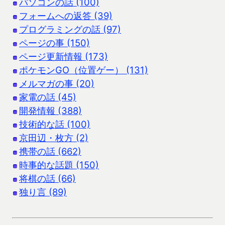
パソコンの話 (100)
フォームへの返答 (39)
プログラミングの話 (97)
ページの事 (150)
ページ更新情報 (173)
ポケモンGO（位置ゲー） (131)
メルマガの事 (20)
家電の話 (45)
開発情報 (388)
技術的な話 (100)
京田辺・枚方 (2)
携帯の話 (662)
時事的な話題 (150)
将棋の話 (66)
独り言 (89)