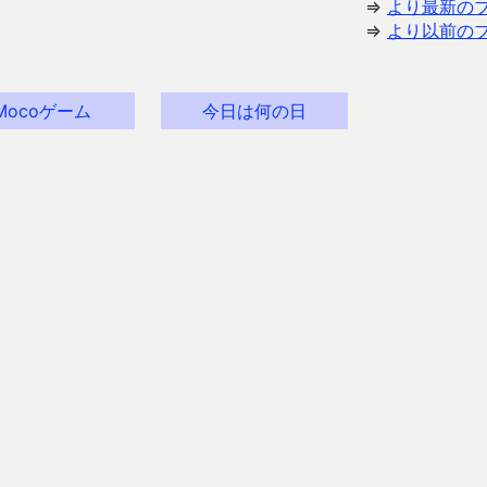
⇒
より最新の
⇒
より以前の
Mocoゲーム
今日は何の日