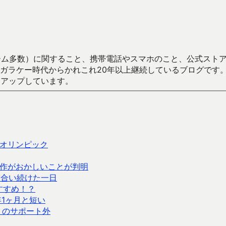
数）に関すること、携帯電話やスマホのこと、公式ストア（Google
からかれこれ20年以上継続しているブログです。Android（java
々アップしています。
オリンピック
で動作がおかしいことが判明
t に向き合い続けた一日
おすすめ！？
年1ヶ月と短い
 16 のサポート外