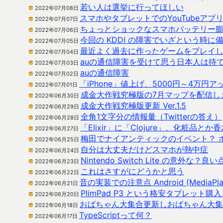
若い人は選挙に行ってほしい
2022年07月08日
スマホやタブレットでのYouTubeアプ
2022年07月07日
ちょっとショックなスマホバッテリー膨
2022年07月06日
今回の KDDI の障害でいざという時
2022年07月05日
最近よく過去に作ったゲームをプレイ
2022年07月04日
auの通信障害を受けて思う日本人は待
2022年07月03日
auの通信障害
2022年07月02日
「iPhone」値上げ、5000円～4万円ア
2022年07月01日
成金大作戦究極版の7月マップを配信し
2022年06月30日
成金大作戦究極版更新 Ver.1.5
2022年06月29日
全角1文字分の情報量（Twitterの答え）
2022年06月28日
「Elixir」に「Clojure」、化粧
2022年06月27日
梅田でナイアンティックのイベント？ 
2022年06月25日
自分は大丈夫だけどスマホが熱中症
2022年06月24日
Nintendo Switch Lite の意外な？良い
2022年06月23日
これはさすがにどうかと思う
2022年06月22日
音の実装での注意点 Android (MediaPlayer 
2022年06月21日
PlimPad P3 という格安タブレット
2022年06月20日
おばちゃん大集合更新しおばちゃん大集
2022年06月18日
TypeScriptって何？
2022年06月17日