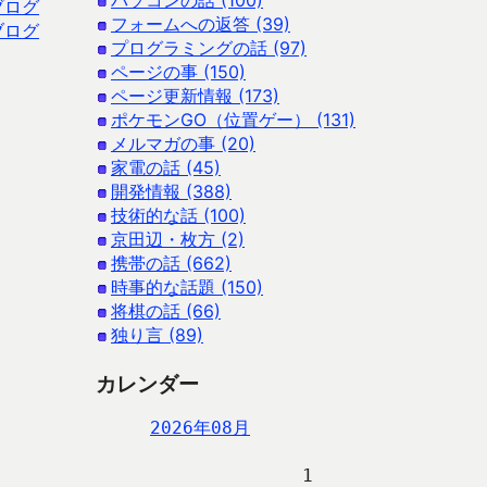
パソコンの話 (100)
ブログ
フォームへの返答 (39)
ブログ
プログラミングの話 (97)
ページの事 (150)
ページ更新情報 (173)
ポケモンGO（位置ゲー） (131)
メルマガの事 (20)
家電の話 (45)
開発情報 (388)
技術的な話 (100)
京田辺・枚方 (2)
携帯の話 (662)
時事的な話題 (150)
将棋の話 (66)
独り言 (89)
カレンダー
2026年08月
                   1