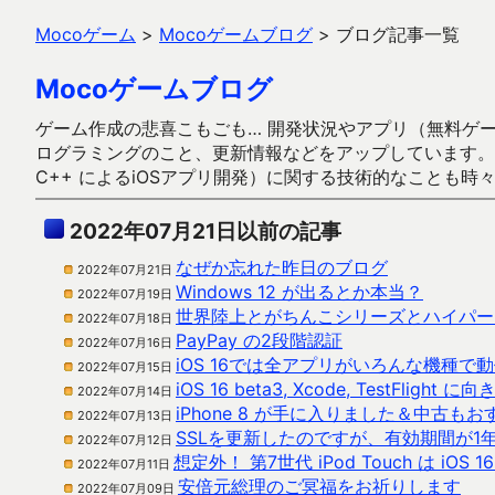
Mocoゲーム
>
Mocoゲームブログ
>
ブログ記事一覧
Mocoゲームブログ
ゲーム作成の悲喜こもごも… 開発状況やアプリ（無料ゲーム多
ログラミングのこと、更新情報などをアップしています。ガラケー時代
C++ によるiOSアプリ開発）に関する技術的なことも時
2022年07月21日以前の記事
なぜか忘れた昨日のブログ
2022年07月21日
Windows 12 が出るとか本当？
2022年07月19日
世界陸上とがちんこシリーズとハイパー
2022年07月18日
PayPay の2段階認証
2022年07月16日
iOS 16では全アプリがいろんな機種
2022年07月15日
iOS 16 beta3, Xcode, TestFligh
2022年07月14日
iPhone 8 が手に入りました＆中古も
2022年07月13日
SSLを更新したのですが、有効期間が1
2022年07月12日
想定外！ 第7世代 iPod Touch は iOS
2022年07月11日
安倍元総理のご冥福をお祈りします
2022年07月09日