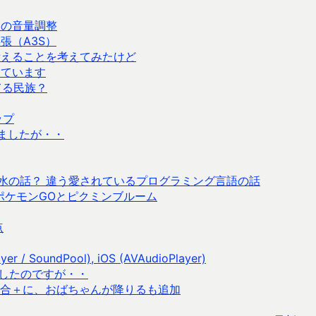
リの音量調整
張（A3S）
に備えることを考えてみたけど
しています
てる民族？
ップ
ましたが・・
品とか香水の話？ 違う愛されているプログラミング言語の話
ポケモンGOとピクミンブルーム
点
/ SoundPool), iOS (AVAudioPlayer)
購入したのですが・・
合＋に、おばちゃんが降りるも追加