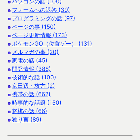
パソコンの話 (100)
フォームへの返答 (39)
プログラミングの話 (97)
ページの事 (150)
ページ更新情報 (173)
ポケモンGO（位置ゲー） (131)
メルマガの事 (20)
家電の話 (45)
開発情報 (388)
技術的な話 (100)
京田辺・枚方 (2)
携帯の話 (662)
時事的な話題 (150)
将棋の話 (66)
独り言 (89)