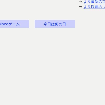
⇒
より最新の
⇒
より以前の
Mocoゲーム
今日は何の日