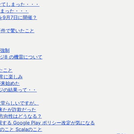
張させてしまった・・・
まった・・・
トを9月7日に開催？
ベル要件で驚いたこと
強制
ジ8 の機雷について
たこと
常に楽しみ
が来始めた
ジの結果って・・
天堂らしいですが。
が来たが詐欺だった
方向性はどうなる？
る Google Play ポリシー改定が気になる
と Scalaのこと