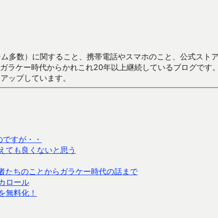
数）に関すること、携帯電話やスマホのこと、公式ストア（Google
からかれこれ20年以上継続しているブログです。Android（java
々アップしています。
のですが・・
えても良くないと思う
者たちのことからガラケー時代の話まで
カロール
を無料化！