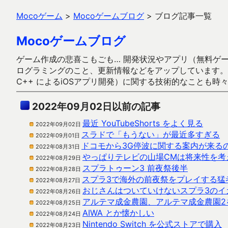
Mocoゲーム
>
Mocoゲームブログ
>
ブログ記事一覧
Mocoゲームブログ
ゲーム作成の悲喜こもごも… 開発状況やアプリ（無料ゲーム多
ログラミングのこと、更新情報などをアップしています。ガラケー時代
C++ によるiOSアプリ開発）に関する技術的なことも時
2022年09月02日以前の記事
最近 YouTubeShorts をよく見る
2022年09月02日
スラドで「もうない」が最近多すぎる
2022年09月01日
ドコモから3G停波に関する案内が来る
2022年08月31日
やっぱりテレビの山場CMは将来性を考
2022年08月29日
スプラトゥーン3 前夜祭後半
2022年08月28日
スプラ3で海外の前夜祭をプレイする猛
2022年08月27日
おじさんはついていけないスプラ3のイ
2022年08月26日
アルテマ成金農園、アルテマ成金農園2
2022年08月25日
AIWA とか懐かしい
2022年08月24日
Nintendo Switch を公式ストアで購入
2022年08月23日