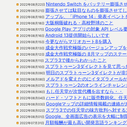
Nintendo Switch をバッテリー膨
2022年08月22日
膨張させては駄目なものを膨張させてし
2022年08月21日
アップル、「iPhone 14」発表イベン
2022年08月19日
大阪桐蔭破れる・高校野球のこと
2022年08月18日
Google Play アプリの対象 API レ
2022年08月17日
Android 13提供開始らしいです
2022年08月16日
今更ながらマリオカート8を購入
2022年08月15日
成金大作戦究極版のバージョンアップを
2022年08月13日
成金大作戦究極版の 8月マップのステー
2022年08月12日
スプラ3で後からわかったこと
2022年08月11日
スプラトゥーン3ダイレクトを見て思っ
2022年08月10日
明日のスプラトゥーン3ダイレクトが非
2022年08月09日
メルアドを変えたのにイタズラメール
2022年08月08日
スプラトゥーン2のオンラインチャレン
2022年08月07日
もし任天堂が次世代機を出すなら・・
2022年08月06日
ハード・ソフトともに販売数鈍化。任
2022年08月04日
Googleマップの詳細情報掲載の連絡
2022年08月03日
スプラ3での任天堂の味方批判へ対する
2022年08月02日
Google、全画面広告の表示を大幅に制限す
2022年08月01日
月額報酬が最も高い開発言語ランキングのこ
2022年07月31日