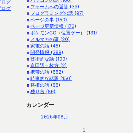
パソコンの話 (100)
ブログ
フォームへの返答 (39)
ブログ
プログラミングの話 (97)
ページの事 (150)
ページ更新情報 (173)
ポケモンGO（位置ゲー） (131)
メルマガの事 (20)
家電の話 (45)
開発情報 (388)
技術的な話 (100)
京田辺・枚方 (2)
携帯の話 (662)
時事的な話題 (150)
将棋の話 (66)
独り言 (89)
カレンダー
2026年08月
                   1